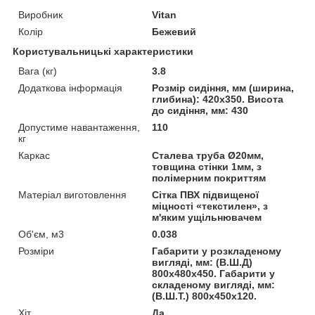
Виробник
Vitan
Колір
Бежевий
Користувальницькі характеристики
Вага (кг)
3.8
Додаткова інформація
Розмір сидіння, мм (ширина,
глибина): 420х350. Висота
до сидіння, мм: 430
Допустиме навантаження,
110
кг
Каркас
Сталева труба Ø20мм,
товщина стінки 1мм, з
полімерним покриттям
Матеріал виготовлення
Cітка ПВХ підвищеної
міцності «текстилен», з
м'яким ущільнювачем
Об'єм, м3
0.038
Розміри
Габарити у розкладеному
вигляді, мм: (В.Ш.Д)
800х480х450. Габарити у
складеному вигляді, мм:
(В.Ш.Т.) 800х450х120.
Хіт
Да