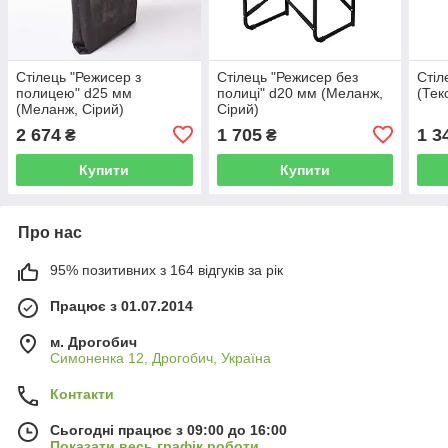
Стілець "Режисер з
Стілець "Режисер без
Стіл
полицею" d25 мм
полиці" d20 мм (Меланж,
(Тек
(Меланж, Сірий)
Сірий)
2 674
1 705
1 3
₴
₴
Купити
Купити
Про нас
95% позитивних з 164 відгуків за рік
Працює з 01.07.2014
м. Дрогобич
Симоненка 12, Дрогобич, Україна
Контакти
Сьогодні працює з 09:00 до 16:00
Показати весь графік роботи