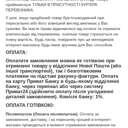
приймаються ТІЛЬКИ В ПРИСУТНОСТІ КУР'ЄРА
ПЕРЕВІЗНИКА.
У разі, якщо придбаний товар був пошкоджений при
пересиланні або його зовнішній вигляд викликає у Вас
сумніви, Ви маєте право відмовитися від оплати та отримати
компенсацію від перевізника, оскільки товар страхується на
повну вартість. Будь ласка, повідомте про це менеджерів
інтернет-магазину будь-яким зручним для Вас способом.
ОПЛАТА:
Оплатити замовлення можна як готівкою при
отриманні товару у відділенні Нової Пошти (або
іншої транспортної), так і безготівковим
платежем на підставі рахунку-фактури. Оплата
на карту Приват Банку в будь-якому відділенні
банку, через термінал або через систему
Приват24 (здійснити оплату після узгодженні
деталей замовлення). Комісія банку: 1%.
ОПЛАТА ГОТІВКОЮ:
Післяплатою (Оплата післяплатою).
Оплата за
замовлення, доставку, і за пересилку грошей в інтернет-
магазин проводиться в момент отримання замовлення на