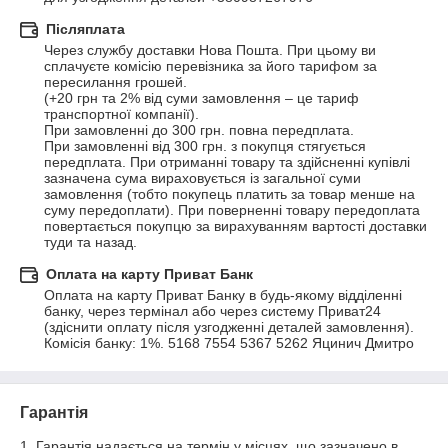
Післяплата
Через службу доставки Нова Пошта. При цьому ви 
сплачуєте комісію перевізника за його тарифом за 
пересилання грошей.

(+20 грн та 2% від суми замовлення – це тариф 
транспортної компанії).

При замовленні до 300 грн. повна передплата.

При замовленні від 300 грн. з покупця стягується 
передплата. При отриманні товару та здійсненні купівлі 
зазначена сума вираховується із загальної суми 
замовлення (тобто покупець платить за товар менше на 
суму передоплати). При поверненні товару передоплата 
повертається покупцю за вирахуванням вартості доставки 
туди та назад.
Оплата на карту Приват Банк
Оплата на карту Приват Банку в будь-якому відділенні 
банку, через термінал або через систему Приват24 
(здіснити оплату після узгодженні деталей замовлення). 
Комісія банку: 1%. 5168 7554 5367 5262 Яцинич Дмитро
Гарантія
1. Гарантія надається на термін у місцях, що зазначено в 