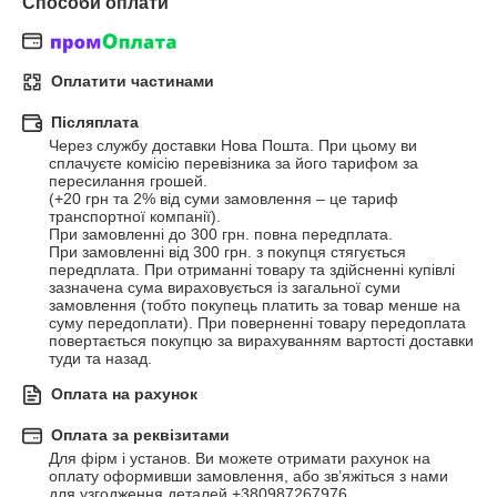
Способи оплати
Оплатити частинами
Післяплата
Через службу доставки Нова Пошта. При цьому ви 
сплачуєте комісію перевізника за його тарифом за 
пересилання грошей.

(+20 грн та 2% від суми замовлення – це тариф 
транспортної компанії).

При замовленні до 300 грн. повна передплата.

При замовленні від 300 грн. з покупця стягується 
передплата. При отриманні товару та здійсненні купівлі 
зазначена сума вираховується із загальної суми 
замовлення (тобто покупець платить за товар менше на 
суму передоплати). При поверненні товару передоплата 
повертається покупцю за вирахуванням вартості доставки 
туди та назад.
Оплата на рахунок
Оплата за реквізитами
Для фірм і установ. Ви можете отримати рахунок на 
оплату оформивши замовлення, або зв’яжіться з нами 
для узгодження деталей +380987267976