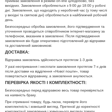
приймає замовлення в режимі on-line цілодобово, без
вихідних. Замовлення обробляються з 9:00 до 18:00 у робочі
дні. Замовлення, що надходять у неробочий час (у тому числі
у вихідні та святкові дні) обробляються в найближчий робочий
день.
Безпосередньо обробка замовлення, його підтвердження та
уточнення проводиться співробітником інтернет-магазину за
телефоном, вказаним в замовленні. Після підтвердження
замовлення він буде оперативно підготовлений до відправки
та доставлений замовникові.
ДОСТАВКА:
Відправка замовлень здійснюється протягом 1-3 днів.
У разі неотримання і несплати замовлення протягом 7-х днів
після доставки на відділення «Нової пошти», товар
повертається відправнику, а замовлення анулюється.
ПЕРЕВІРКА ЯКОСТІ І КОМПЛЕКТНОСТІ:
Безпосередньо перед відправкою весь товар перевіряється
на наявність браку.
При отриманні товару, будь ласка, перевірте його
комплектність і зовнішній вигляд. Претензії до коректності
комплектації замовлення і зовнішнього вигляду товару