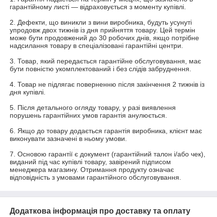
гарантійному листі — відраховується з моменту купівлі.

2. Дефекти, що виникли з вини виробника, будуть усунуті 
упродовж двох тижнів із дня прийняття товару. Цей термін 
може бути продовжений до 30 робочих днів, якщо потрібне 
надсилання товару в спеціалізовані гарантійні центри.

3. Товар, який передається гарантійне обслуговування, має 
бути повністю укомплектований і без слідів забруднення.

4. Товар не підлягає поверненню після закінчення 2 тижнів із 
дня купівлі.

5. Після детального огляду товару, у разі виявлення 
порушень гарантійних умов гарантія анулюється.

6. Якщо до товару додається гарантія виробника, клієнт має 
виконувати зазначені в ньому умови.

7. Основою гарантії є документ (гарантійний талон і/або чек), 
виданий під час купівлі товару, завірений підписом 
менеджера магазину. Отримання продукту означає 
відповідність з умовами гарантійного обслуговування.
Додаткова інформація про доставку та оплату