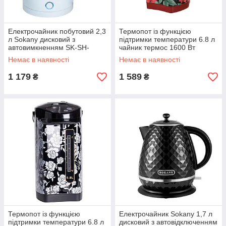
Електрочайник побутовий 2,3
Термопот із функцією
л Sokany дисковий з
підтримки температури 6.8 л
автовимкненням SK-SH-
чайник термос 1600 Вт
1071BL
Sokany SK-09053
Немає в наявності
Немає в наявності
1 179
1 589
₴
₴
Термопот із функцією
Електрочайник Sokany 1,7 л
підтримки температури 6.8 л
дисковий з автовідключенням