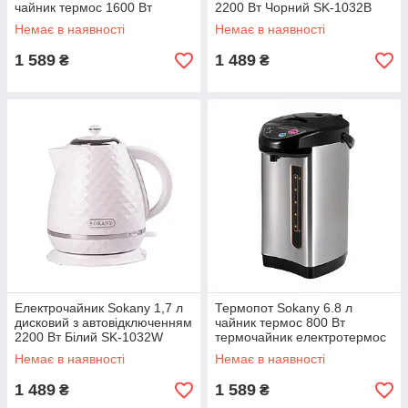
чайник термос 1600 Вт
2200 Вт Чорний SK-1032B
Sokany SK-09057
Немає в наявності
Немає в наявності
1 589
1 489
₴
₴
Електрочайник Sokany 1,7 л
Термопот Sokany 6.8 л
дисковий з автовідключенням
чайник термос 800 Вт
2200 Вт Білий SK-1032W
термочайник електротермос
Сріблястий SK-09060
Немає в наявності
Немає в наявності
1 489
1 589
₴
₴