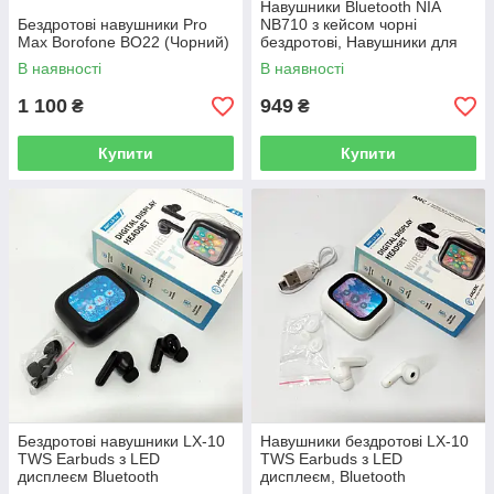
Навушники Bluetooth NIA
Бездротові навушники Pro
NB710 з кейсом чорні
Max Borofone BO22 (Чорний)
бездротові, Навушники для
тренувань сенсорні
В наявності
В наявності
бездротові
1 100
949
₴
₴
Купити
Купити
Бездротові навушники LX-10
Навушники бездротові LX-10
TWS Earbuds з LED
TWS Earbuds з LED
дисплеєм Bluetooth
дисплеєм, Bluetooth