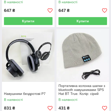
бездротові навушники
гарнітури, Вакуумні
В наявності
В наявності
затички. Колір: чорний
навушники. Колір: білий
647
647
₴
₴
Купити
Купити
Портативна колонка шапки з
bluetooth навушниками SPS
Навушники бездротові P7
Hat BT True. Колір: сірий
В наявності
В наявності
831
431
₴
₴