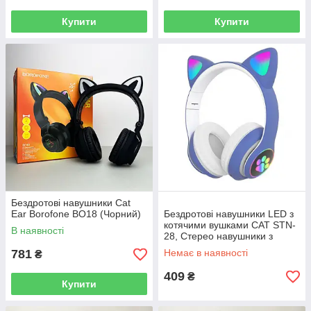
Купити
Купити
Бездротові навушники Cat
Ear Borofone BO18 (Чорний)
Бездротові навушники LED з
котячими вушками CAT STN-
В наявності
28, Стерео навушники з
котячими вушками. Колір:
781
Немає в наявності
₴
синій
409
₴
Купити