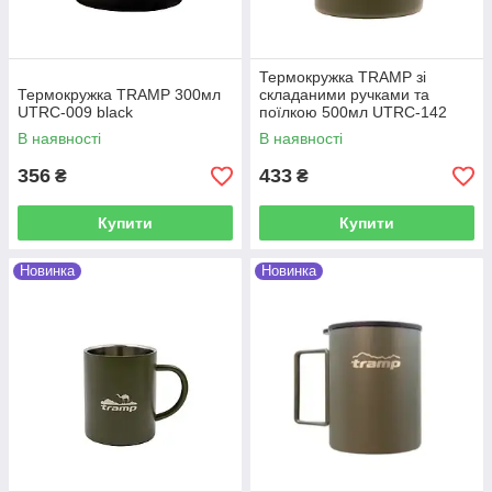
Термокружка TRAMP зі
Термокружка TRAMP 300мл
складаними ручками та
UTRC-009 black
поїлкою 500мл UTRC-142
olive
В наявності
В наявності
356
433
₴
₴
Купити
Купити
Новинка
Новинка