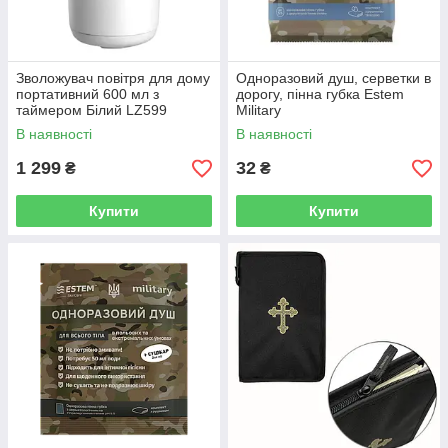
Зволожувач повітря для дому
Одноразовий душ, серветки в
портативний 600 мл з
дорогу, пінна губка Estem
таймером Білий LZ599
Military
В наявності
В наявності
1 299
32
₴
₴
Купити
Купити