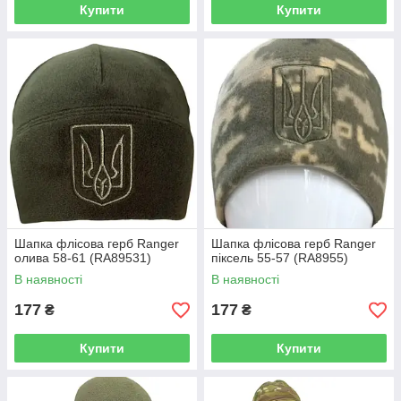
Купити
Купити
Шапка флісова герб Ranger
Шапка флісова герб Ranger
олива 58-61 (RA89531)
піксель 55-57 (RA8955)
В наявності
В наявності
177
177
₴
₴
Купити
Купити