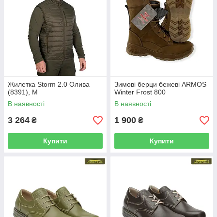
Жилетка Storm 2.0 Олива
Зимові берци бежеві ARMOS
(8391), M
Winter Frost 800
В наявності
В наявності
3 264
1 900
₴
₴
Купити
Купити