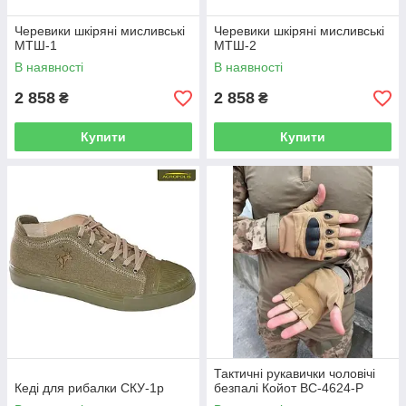
Черевики шкіряні мисливські
Черевики шкіряні мисливські
МТШ-1
МТШ-2
В наявності
В наявності
2 858
2 858
₴
₴
Купити
Купити
Тактичні рукавички чоловічі
Кеді для рибалки СКУ-1р
безпалі Койот BC-4624-P