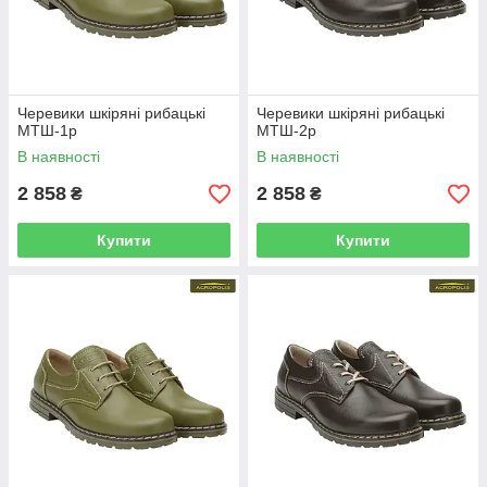
Черевики шкіряні рибацькі
Черевики шкіряні рибацькі
МТШ-1р
МТШ-2р
В наявності
В наявності
2 858
2 858
₴
₴
Купити
Купити