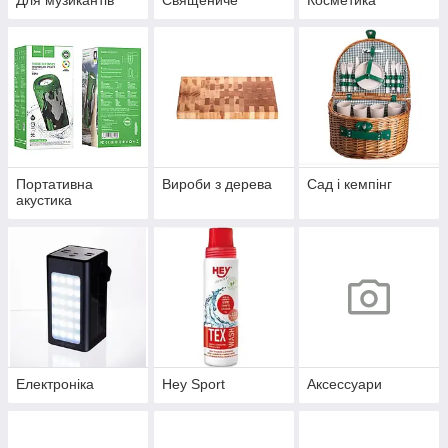
Для музикантів
Священиче
Косметика
Портативна
Вироби з дерева
Сад і кемпінг
акустика
Електроніка
Hey Sport
Аксессуари