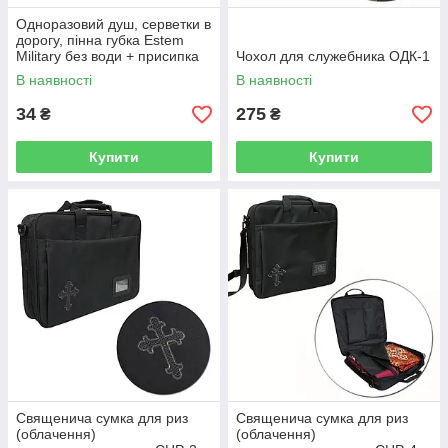
Одноразовий душ, серветки в
дорогу, пінна губка Estem
Military без води + присипка
Чохол для служебника ОДК-1
Сушкар
В наявності
В наявності
34
275
₴
₴
Купити
Купити
Священича сумка для риз
Священича сумка для риз
(облачення)
(облачення)