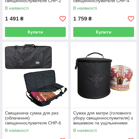
священнослужителя СНР-2
священнослужителя СНР-4
В наявності
В наявності
1 491
1 759
₴
₴
Купити
Купити
Священича сумка для риз
Сумка для митри (головного
(облачення)
убору священнослужителя) з
священнослужителя СНР-6
вишивкою та ущільненими
стінками СНМ-2
В наявності
В наявності