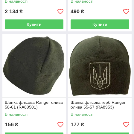
В наявності
В наявності
2 134
490
₴
₴
Купити
Купити
Шапка флісова Ranger олива
Шапка флісова герб Ranger
58-61 (RA89501)
олива 55-57 (RA8953)
В наявності
В наявності
156
177
₴
₴