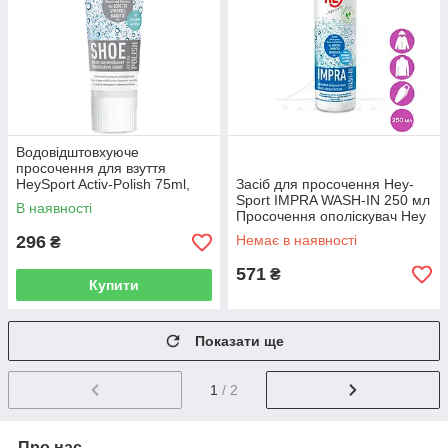
Водовідштовхуюче
просочення для взуття
HeySport Activ-Polish 75ml,
Засіб для просочення Hey-
Безбарвний
Sport IMPRA WASH-IN 250 мл
В наявності
Просочення ополіскувач Hey
Sport Impra Wash-In
296
Немає в наявності
₴
571
₴
Купити
Показати ще
1
/ 2
Про нас