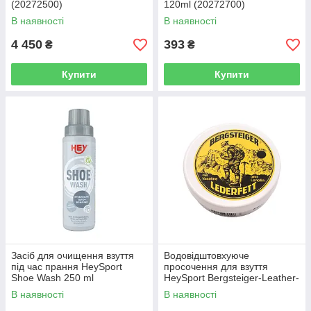
(20272500)
120ml (20272700)
В наявності
В наявності
4 450
393
₴
₴
Купити
Купити
Засіб для очищення взуття
Водовідштовхуюче
під час прання HeySport
просочення для взуття
Shoe Wash 250 ml
HeySport Bergsteiger-Leather-
(20640000)
Grease black 150 ml
В наявності
В наявності