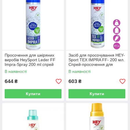
Просочення для шкіряних
Засіб для просочування HEY-
виробів HeySport Leder FF
Sport TEX IMPRA FF- 200 мл.
Impra-Spray 200 ml спрей
Спрей-просочення для
функціональних тканин
В наявності
В наявності
644
603
₴
₴
Купити
Купити