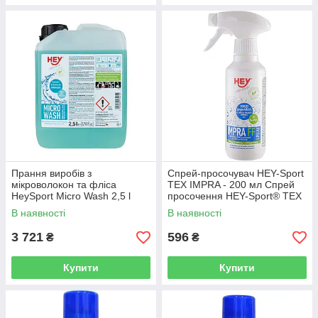
Прання виробів з
Спрей-просочувач HEY-Sport
мікроволокон та фліса
TEX IMPRA - 200 мл Спрей
HeySport Micro Wash 2,5 l
просочення HEY-Sport® TEX
(20742600)
IMPRA
В наявності
В наявності
3 721
596
₴
₴
Купити
Купити