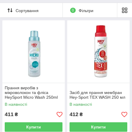
Сортування
0
Фільтри
Прання виробів з
мікроволокон та фліса
Засіб для прання мембран
HeySport Micro Wash 250ml
Hey-Sport TEX WASH 250 мл
(20742000)
В наявності
В наявності
411
412
₴
₴
Купити
Купити