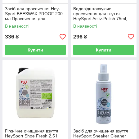
Засіб для просочення Hey-
Водовідштовхуюче
Sport BEESWAX PROOF 200
просочення для взуття
мл Просочення для
HeySport Activ-Polish 75ml,
шкіряного взуття
Чорний
В наявності
В наявності
336
296
₴
₴
Купити
Купити
Гігєнічне очищення взуття
Засіб для очищення взуття
HeySport Shoe Fresh 2,5 l
HeySport Sneaker Cleaner