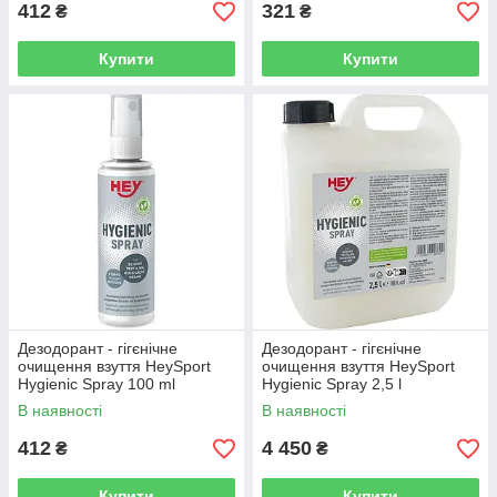
412
321
₴
₴
Купити
Купити
Дезодорант - гігєнічне
Дезодорант - гігєнічне
очищення взуття HeySport
очищення взуття HeySport
Hygienic Spray 100 ml
Hygienic Spray 2,5 l
В наявності
В наявності
412
4 450
₴
₴
Купити
Купити