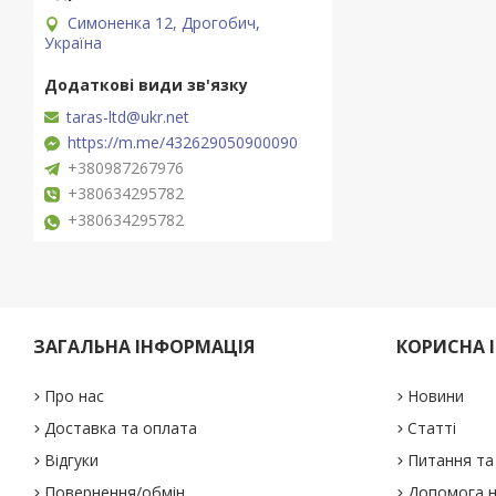
Симоненка 12, Дрогобич,
Україна
taras-ltd@ukr.net
https://m.me/432629050900090
+380987267976
+380634295782
+380634295782
ЗАГАЛЬНА ІНФОРМАЦІЯ
КОРИСНА 
Про нас
Новини
Доставка та оплата
Статті
Відгуки
Питання та 
Повернення/обмін
Допомога н