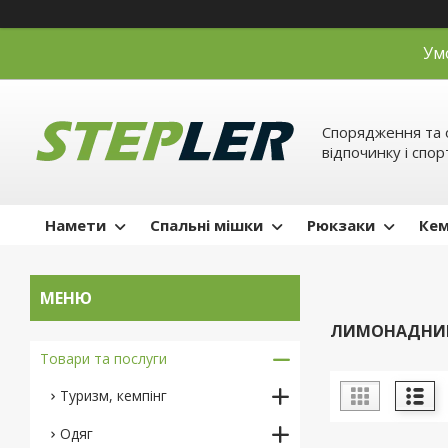
Ум
Спорядження та 
відпочинку і спор
Намети
Спальні мішки
Рюкзаки
Кем
ЛИМОНАДНИ
Товари та послуги
Туризм, кемпінг
Одяг