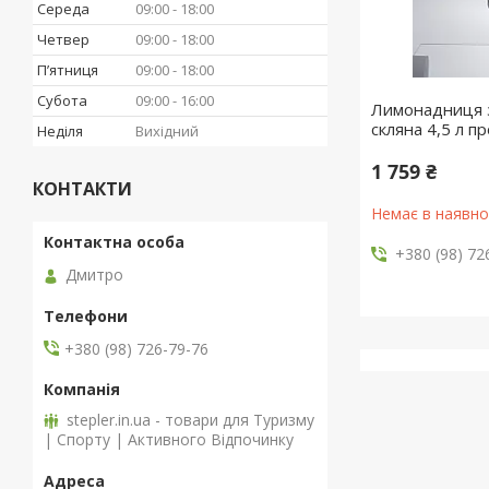
Середа
09:00
18:00
Четвер
09:00
18:00
Пʼятниця
09:00
18:00
Субота
09:00
16:00
Лимонадниця з
скляна 4,5 л 
Неділя
Вихідний
1 759 ₴
КОНТАКТИ
Немає в наявно
+380 (98) 72
Дмитро
+380 (98) 726-79-76
stepler.in.ua - товари для Туризму
| Спорту | Активного Відпочинку