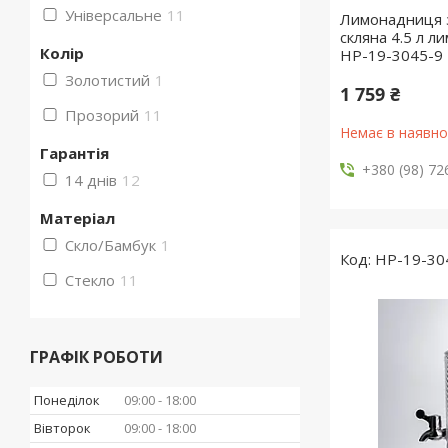
Універсальне
11
Лимонадниця з
скляна 4.5 л 
Колір
HP-19-3045-9
Золотистий
1
1 759 ₴
Прозорий
11
Немає в наявно
Гарантія
+380 (98) 72
14 днів
12
Матеріал
Скло/Бамбук
1
HP-19-30
Стекло
11
ГРАФІК РОБОТИ
Понеділок
09:00
18:00
Вівторок
09:00
18:00