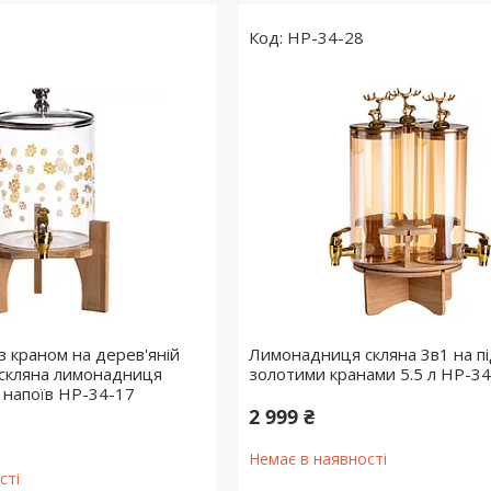
HP-34-28
 краном на дерев'яній
Лимонадниця скляна 3в1 на під
л скляна лимонадниця
золотими кранами 5.5 л HP-3
 напоїв HP-34-17
2 999 ₴
Немає в наявності
сті