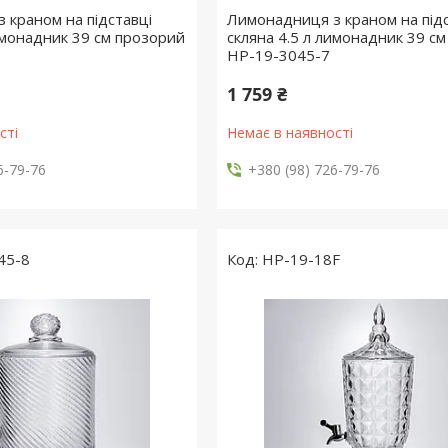
 краном на підставці
Лимонадниця з краном на підс
лимонадник 39 см прозорий
скляна 4.5 л лимонадник 39 с
HP-19-3045-7
1 759 ₴
сті
Немає в наявності
6-79-76
+380 (98) 726-79-76
45-8
HP-19-18F