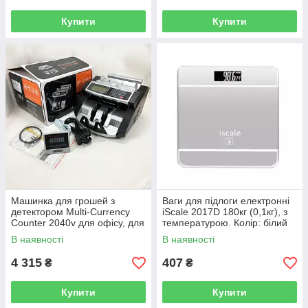
Купити
Купити
Машинка для грошей з
Ваги для підлоги електронні
детектором Multi-Currency
iScale 2017D 180кг (0,1кг), з
Counter 2040v для офісу, для
температурою. Колір: білий
перевірки купюр
В наявності
В наявності
4 315
407
₴
₴
Купити
Купити