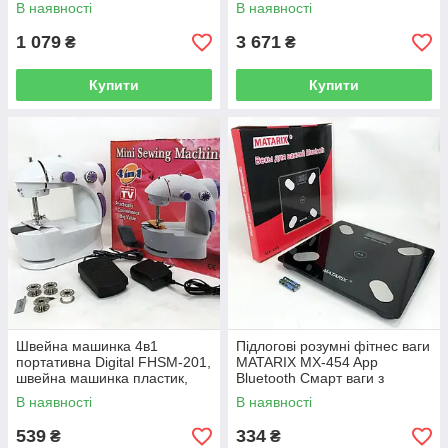
відпарювач. Колір: чорний
Циклонний контейнерний
В наявності
В наявності
пилосос
1 079
3 671
₴
₴
Купити
Купити
Швейна машинка 4в1
Підлогові розумні фітнес ваги
портативна Digital FHSM-201,
MATARIX MX-454 App
швейна машинка пластик,
Bluetooth Смарт ваги з
дитяча швейна машинка
додатком для зважування
В наявності
В наявності
людей
539
334
₴
₴