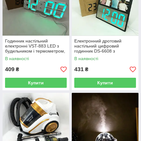
Годинник настільний
Електронний дротовий
електронні VST-883 LED з
настільний цифровий
будильником і термометром,
годинник DS-6608 з
розумний настільний
фоторамкою, зелене
В наявності
В наявності
годинник
підсвічування Black
409
431
₴
₴
Купити
Купити