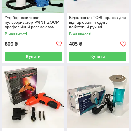
Фарборозпилювач
Відпарювач TOBI, праска для
пульверизатор PAINT ZOOM
відпарювання одягу
професійний розпилювач
побутовий ручний
фарби Апарат для
пароочисник відпарювач
В наявності
В наявності
фарбування стін
парова щітка
809
485
₴
₴
Купити
Купити