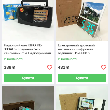
Радіоприймач KIPO KB-
Електронний дротовий
308AC - потужний 5-ти
настільний цифровий
хвильовий фм Радіоприймач
годинник DS-6608 з
fm діапазону, Приймач фм
фоторамкою, зелене
В наявності
В наявності
радіо
підсвічування. Колір: білий
388
431
₴
₴
Купити
Купити