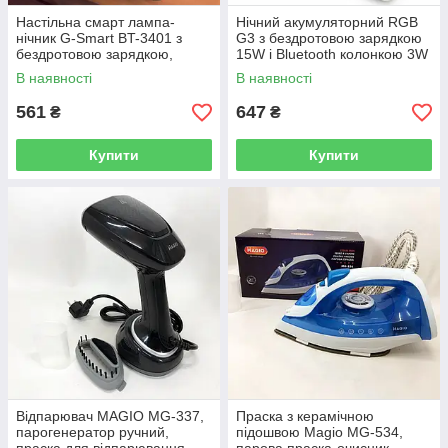
Настільна смарт лампа-
Нічний акумуляторний RGB
нічник G-Smart BT-3401 з
G3 з бездротовою зарядкою
бездротовою зарядкою,
15W і Bluetooth колонкою 3W
колонкою та годинником
Настільна смарт лампа
В наявності
В наявності
561
647
₴
₴
Купити
Купити
Відпарювач MAGIO MG-337,
Праска з керамічною
парогенератор ручний,
підошвою Magio MG-534,