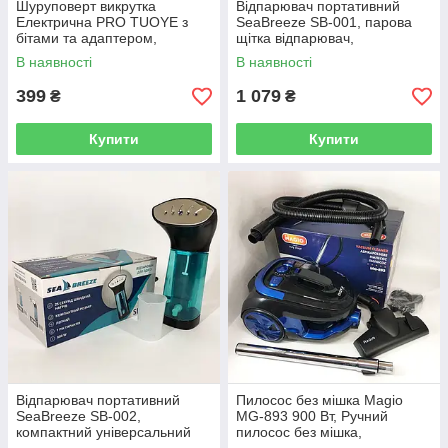
Шуруповерт викрутка
Відпарювач портативний
Електрична PRO TUOYE з
SeaBreeze SB-001, парова
бітами та адаптером,
щітка відпарювач,
електро шуруповерт,
компактний. Колір: білий
В наявності
В наявності
компактний легкий
399
1 079
₴
₴
Купити
Купити
Відпарювач портативний
Пилосос без мішка Magio
SeaBreeze SB-002,
MG-893 900 Вт, Ручний
компактний універсальний
пилосос без мішка,