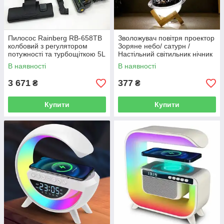
Пилосос Rainberg RB-658TB
Зволожувач повітря проектор
колбовий з регулятором
Зоряне небо/ сатурн /
потужності та турбощіткою 5L
Настільний світильник нічник
- 5200 Вт, пилосос домашній
Проекційний
В наявності
В наявності
3 671
377
₴
₴
Купити
Купити