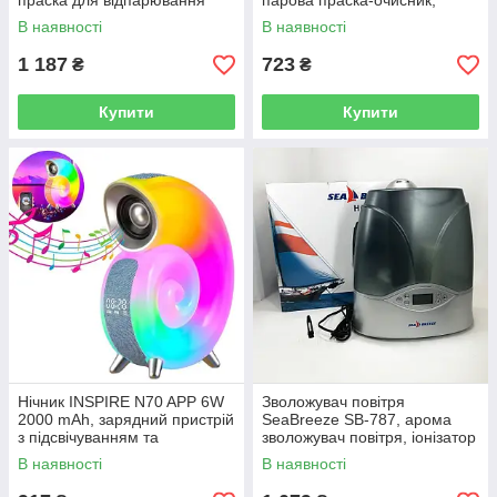
праска для відпарювання
парова праска-очисник,
одягу, маленький відпарювач
праска електрична парова
В наявності
В наявності
1 187
723
₴
₴
Купити
Купити
Нічник INSPIRE N70 APP 6W
Зволожувач повітря
2000 mAh, зарядний пристрій
SeaBreeze SB-787, арома
з підсвічуванням та
зволожувач повітря, іонізатор
вбудованим динаміком
зволожувач повітря
В наявності
В наявності