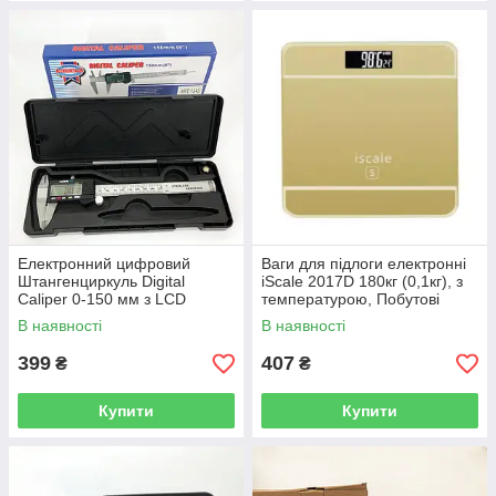
Електронний цифровий
Ваги для підлоги електронні
Штангенциркуль Digital
iScale 2017D 180кг (0,1кг), з
Caliper 0-150 мм з LCD
температурою, Побутові
дисплеєм у кейсі мікрометр
ваги. Колір: золотий
В наявності
В наявності
електронний
399
407
₴
₴
Купити
Купити