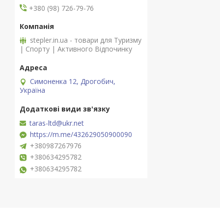
+380 (98) 726-79-76
stepler.in.ua - товари для Туризму
| Спорту | Активного Відпочинку
Симоненка 12, Дрогобич,
Україна
taras-ltd@ukr.net
https://m.me/432629050900090
+380987267976
+380634295782
+380634295782