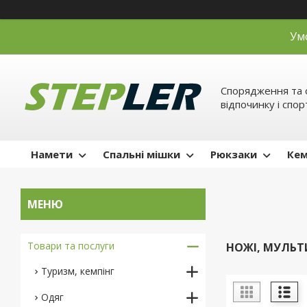
Ум
Спорядження та 
відпочинку і спор
Намети
Спальні мішки
Рюкзаки
Кем
Товари та послуги
НОЖІ, МУЛЬ
Туризм, кемпінг
Одяг