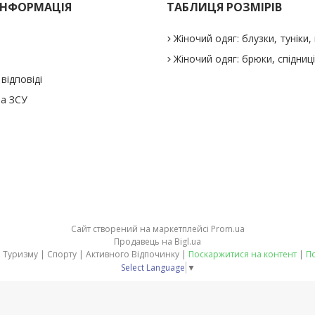
ІНФОРМАЦІЯ
ТАБЛИЦЯ РОЗМІРІВ
Жіночий одяг: блузки, туніки, 
Жіночий одяг: брюки, спідниц
відповіді
а ЗСУ
Сайт створений на маркетплейсі
Prom.ua
Продавець на Bigl.ua
stepler.in.ua - товари для Туризму | Спорту | Активного Відпочинку |
Поскаржитися на контент
|
По
Select Language
▼