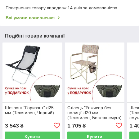
Повернення товару впродовж 14 днів за домовленістю
Всі умови повернення
Подібні товари компанії
Шезлонг "Горизонт" d25
Стілець "Режисер без
Шезл
мм (Текстилен, Чорний)
полиці" d20 мм
(Тек
(Текстилен, Бежева смуга)
смуг
3 543
1 705
1 4
₴
₴
Купити
Купити