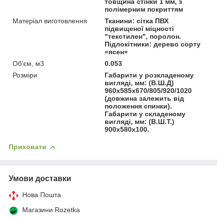
товщина стінки 1 мм, з
полімерним покриттям
Матеріал виготовлення
Тканини: сітка ПВХ
підвищеної міцності
"текстилен", поролон.
Підлокітники: дерево сорту
«ясен»
Об'єм, м3
0.053
Розміри
Габарити у розкладеному
вигляді, мм: (В.Ш.Д)
960х585х670/805/920/1020
(довжина залежить від
положення спинки).
Габарити у складеному
вигляді, мм: (В.Ш.Т.)
900х580х100.
Приховати
Умови доставки
Нова Пошта
Магазини Rozetka