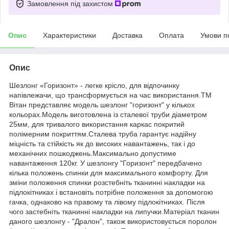
Замовлення під захистом
Опис
Характеристики
Доставка
Оплата
Умови п
Опис
Шезлонг «Горизонт» - легке крісло, для відпочинку
напівлежачи, що трансформується на час використання.ТМ
Вітан представляє модель шезлонг "горизонт" у кількох
кольорах.Модель виготовлена із сталевої труби діаметром
25мм, для тривалого використання каркас покритий
полімерним покриттям.Сталева труба гарантує надійну
міцність та стійкість як до високих навантажень, так і до
механічних пошкоджень.Максимально допустиме
навантаження 120кг. У шезлонгу "Горизонт" передбачено
кілька положень спинки для максимального комфорту. Для
зміни положення спинки розстебніть тканинні накладки на
підлокітниках і встановіть потрібне положення за допомогою
гачка, однаково на правому та лівому підлокітниках. Після
чого застебніть тканинні накладки на липучки.Матеріал тканин
даного шезлонгу - "Дралон", також використовується поролон