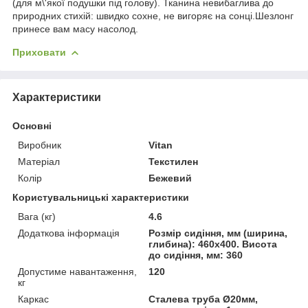
(для м\'якої подушки під голову). Тканина невибаглива до
природних стихій: швидко сохне, не вигоряє на сонці.Шезлонг
принесе вам масу насолод.
Приховати
Характеристики
Основні
Виробник
Vitan
Матеріал
Текстилен
Колір
Бежевий
Користувальницькі характеристики
Вага (кг)
4.6
Додаткова інформація
Розмір сидіння, мм (ширина,
глибина): 460х400. Висота
до сидіння, мм: 360
Допустиме навантаження,
120
кг
Каркас
Сталева труба Ø20мм,