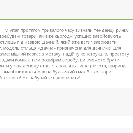
 ТМ Vitan протягом тривалого часу вивчали тенденції ринку.
ребувані товари, які вже сьогодні успішно завойовують
 стілець під назвою Дачний, який вже встиг завоювати
у, модель стільця «Дачна» призначена для дачників. Для
саме: міцний каркас з металу, надійну конструкцію, простоту
. Завдяки компактним розмірам виробу, ви зможете брати
рити у складеному стані становлять лише (висота, ширина,
оманітних кольорах на будь-який смак.Всі кольори
йте зараз! Не забувайте відпочивати!