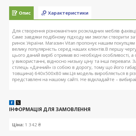
Опис
Характеристики
Для створення різноманітних розкладних меблів фахівці
Саме завдяки подібному підходу ми змогли створити зат
ринок України. Магазин Vitan пропонує нашим покупцям
велику популярність серед наших клієнтів.В першу черг
цього даний виріб отримав всі необхідні особливості, а 
у використанні, відносно низьку ціну та інші переваги
стілець «Дачний» із собою в дорогу, тому що його габа
товщина) 640х500х80 мм.Ця модель виробляється в різн
представлені на нашому сайті. Не відкладайте – вибира
ІНФОРМАЦІЯ ДЛЯ ЗАМОВЛЕННЯ
Ціна:
1 342 ₴