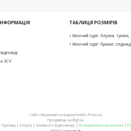
ІНФОРМАЦІЯ
ТАБЛИЦЯ РОЗМІРІВ
Жіночий одяг: блузки, туніки, 
Жіночий одяг: брюки, спідниц
відповіді
а ЗСУ
Сайт створений на маркетплейсі
Prom.ua
Продавець на Bigl.ua
stepler.in.ua - товари для Туризму | Спорту | Активного Відпочинку |
Поскаржитися на контент
|
По
Select Language
▼