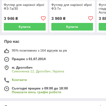
Футляр для нарізної зброї
Футляр для нарізної зброї
Футл
ФЗ-7а/30
ФЗ-7н
глад
Acro
3 946
3 969
3 8
₴
₴
Купити
Купити
Про нас
95% позитивних з 164 відгуків за рік
Працює з 01.07.2014
м. Дрогобич
Симоненка 12, Дрогобич, Україна
Контакти
Сьогодні працює з 09:00 до 18:00
Показати весь графік роботи