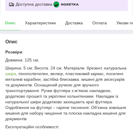
Доступна доставка
Опис
Характеристики
Доставка
Оплата
Умови п
Опис
Розміри
:
Довжина: 125 см;
Ширина: 5 см; Висота: 24 см. Матеріали: брезент, натуральна
шкіра
, пінополіетилен, велюр, пластиковий каркас, посилені
металеві карабіни, застібка блискавка. кишені для аксесуарів
та документів. Оснащений ручкою для зручного
транспортування. Ручки футляра з м'якою накладкою,
додатково прошиті та укріплені хольнітенами. Накладки із
натуральної шкіри додатково захищають краї футляра.
Оздоблення на футлярі – гаряче тиснення. Об'ємна зовнішня
кишеня для набору чищення та плоска накладна кишеня для
документів
Експлуатаційні особливості: