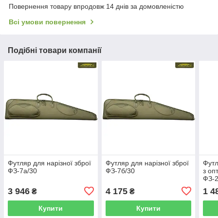
Повернення товару впродовж 14 днів за домовленістю
Всі умови повернення
Подібні товари компанії
Футляр для нарізної зброї
Футляр для нарізної зброї
Футл
ФЗ-7а/30
ФЗ-7б/30
з оп
ФЗ-
3 946
4 175
1 4
₴
₴
Купити
Купити