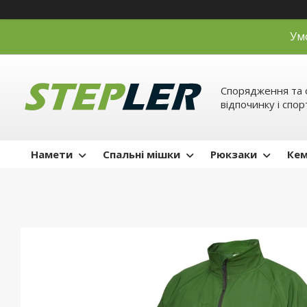
Ум
Спорядження та 
відпочинку і спор
Намети
Спальні мішки
Рюкзаки
Кем