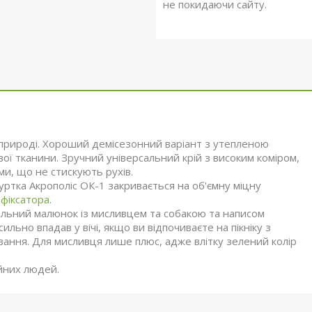
не покидаючи сайту.
а природі. Хороший демісезонний варіант з утепленою
ї тканини. Зручний універсальний крій з високим коміром,
и, що не стискують рухів.
уртка Акрополіс ОК-1 закривається на об'ємну міцну
а
фіксатора
.
нальний малюнок із мисливцем та собакою та написом
ильно впадав у вічі, якщо ви відпочиваєте на пікніку з
вання. Для мисливця лише плюс, адже влітку зелений колір
ійних людей.