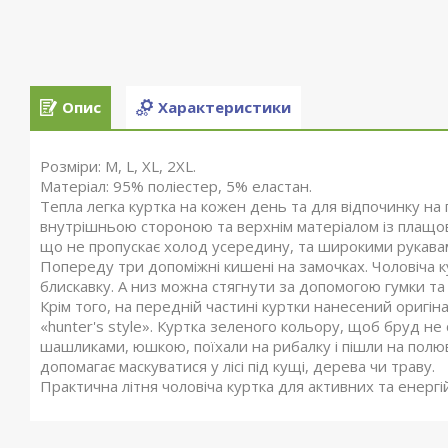
Опис
Характеристики
Розміри: M, L, XL, 2XL.
Матеріал: 95% поліестер, 5% еластан.
Тепла легка куртка на кожен день та для відпочинку н
внутрішньою стороною та верхнім матеріалом із плащово
що не пропускає холод усередину, та широкими рукавам
Попереду три допоміжні кишені на замочках. Чоловіча к
блискавку. А низ можна стягнути за допомогою гумки т
Крім того, на передній частині куртки нанесений оригі
«hunter's style». Куртка зеленого кольору, щоб бруд не с
шашликами, юшкою, поїхали на рибалку і пішли на полю
допомагає маскуватися у лісі під кущі, дерева чи траву.
Практична літня чоловіча куртка для активних та енерг