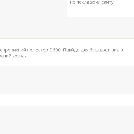
не покидаючи сайту.
непроникний поліестер D600. Підійде для більшості видів
сний ковпак.