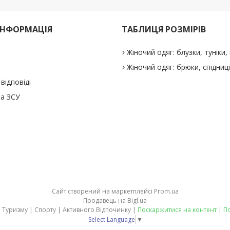
ІНФОРМАЦІЯ
ТАБЛИЦЯ РОЗМІРІВ
Жіночий одяг: блузки, туніки, 
Жіночий одяг: брюки, спідниц
відповіді
а ЗСУ
Сайт створений на маркетплейсі
Prom.ua
Продавець на Bigl.ua
stepler.in.ua - товари для Туризму | Спорту | Активного Відпочинку |
Поскаржитися на контент
|
По
Select Language
▼