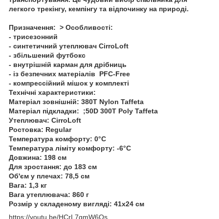
легкого трекінгу, кемпінгу та відпочинку на природі.
Призначення:
>
Особливості:
- трисезонний
- синтетичний утеплювач CirroLoft
- збільшений футбокс
- внутрішній карман для дрібниць
- із безпечних матеріалів PFC-Free
- компрессійний мішок у комплекті
Технічні характеристики:
Матеріал зовнішній: 380T Nylon Taffeta
Матеріал підкладки: ;50D 300T Poly Taffeta
Утеплювач: CirroLoft
Ростовка: Regular
Температура комфорту: 0°C
Температура ліміту комфорту: -6°C
Довжина: 198 см
Для зростання: до 183 см
Об'єм у плечах: 78,5 см
Вага: 1,3 кг
Вага утеплювача: 860 г
Розмір у складеному вигляді: 41х24 см
https://youtu.be/HCrL7gmW6Os