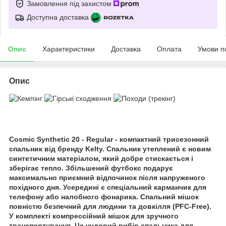
Замовлення під захистом
Доступна доставка
Опис
Характеристики
Доставка
Оплата
Умови п
Опис
Cosmic Synthetic 20 - Regular - компактний трисезонний
спальник від бренду
Kelty
. Спальник утеплений є новим
синтетичним матеріалом, який добре стискається і
зберігає тепло. Збільшений футбокс подарує
максимально приємний відпочинок після напруженого
похідного дня. Усередині є спеціальний карманчик для
телефону або налобного фонарика. Спальний мішок
повністю безпечний для людини та довкілля (PFC-Free).
У комплекті компрессійний мішок для зручного
транспортування. Це чудовий вибір спальника для