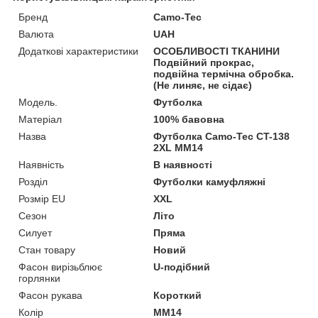
Бренд
Camo-Tec
Валюта
UAH
Додаткові характеристики
ОСОБЛИВОСТІ ТКАНИНИ
Подвійний прокрас,
подвійна термічна обробка.
(Не линяє, не сідає)
Мoдель.
Футболка
Матеріал
100% бавовна
Назва
Футболка Camo-Tec CT-138
2XL MM14
Наявність
В наявності
Розділ
Футболки камуфляжні
Розмір EU
XXL
Сезон
Літо
Силует
Пряма
Стан товару
Новий
Фасон вирізьблює
U-подібний
горлянки
Фасон рукава
Короткий
Колір
MM14