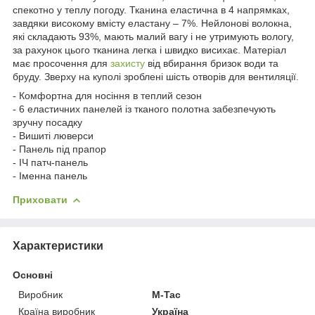
спекотно у теплу погоду. Тканина еластична в 4 напрямках,
завдяки високому вмісту еластану – 7%. Нейлонові волокна,
які складають 93%, мають малий вагу і не утримують вологу,
за рахунок цього тканина легка і швидко висихає. Матеріал
має просочення для
захисту
від вбирання бризок води та
бруду. Зверху на куполі зроблені шість отворів для вентиляції.
- Комфортна для носіння в теплий сезон
- 6 еластичних панелей із тканого полотна забезпечують
зручну посадку
- Вишиті люверси
- Панель під прапор
- ІЧ патч-панель
- Іменна панель
Приховати
Характеристики
Основні
Виробник
M-Tac
Країна виробник
Україна