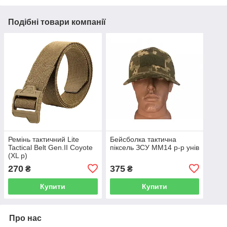
Подібні товари компанії
Ремінь тактичний Lite
Бейсболка тактична
Tactical Belt Gen.II Coyote
піксель ЗСУ ММ14 р-р унів
(XL р)
270
375
₴
₴
Купити
Купити
Про нас