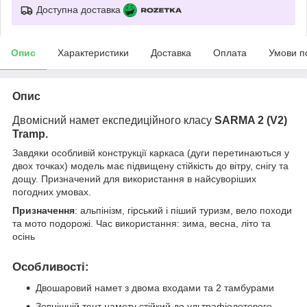
Доступна доставка
Опис
Характеристики
Доставка
Оплата
Умови п
Опис
Двомісний намет експедиційного класу
SARMA 2 (V2)
Tramp.
Завдяки особливій конструкції каркаса (дуги перетинаються у
двох точках) модель має підвищену стійкість до вітру, снігу та
дощу. Призначений для використання в найсуворіших
погодних умовах.
Призначення
: альпінізм, гірський і піший туризм, вело походи
та мото подорожі. Час використання: зима, весна, літо та
осінь
Особливості:
Двошаровий намет з двома входами та 2 тамбурами
Зовнішній тент намету стійкий до ультрафіолетового