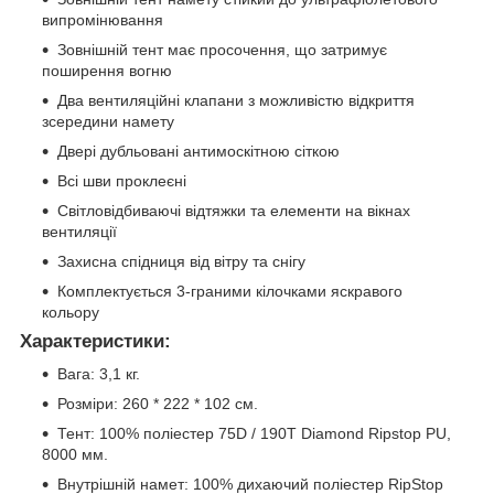
випромінювання
Зовнішній тент має просочення, що затримує
поширення вогню
Два вентиляційні клапани з можливістю відкриття
зсередини намету
Двері дубльовані антимоскітною сіткою
Всі шви проклеєні
Світловідбиваючі відтяжки та елементи на вікнах
вентиляції
Захисна спідниця від вітру та снігу
Комплектується 3-граними кілочками яскравого
кольору
Характеристики:
Вага: 3,1 кг.
Розміри: 260 * 222 * 102 см.
Тент: 100% поліестер 75D / 190T Diamond Ripstop PU,
8000 мм.
Внутрішній намет: 100% дихаючий поліестер RipStop