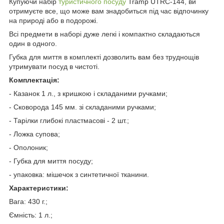
Купуючи набір
туристичного посуду
Tramp UTRC-144, ви
отримуєте все, що може вам знадобиться під час відпочинку
на природі або в подорожі.
Всі предмети в наборі дуже легкі і компактно складаються
один в одного.
Губка для миття в комплекті дозволить вам без труднощів
утримувати посуд в чистоті.
Комплектація:
- Казанок 1 л., з кришкою і складаними ручками;
- Сковорода 145 мм. зі складаними ручками;
- Тарілки глибокі пластмасові - 2 шт.;
- Ложка супова;
- Ополоник;
- Губка для миття посуду;
- упаковка: мішечок з синтетичної тканини.
Характеристики:
Вага: 430 г.;
Ємність: 1 л.;