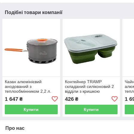
Подібні товари компанії
Казан алюмінієвий
Контейнер TRAMP
Чайн
анодований з
складаний силіконовий 2
алюм
теплообмінником 2,2 л.
відділи з кришкою
тепл
Tramp, TRC-119
защіпкою 900мл (з
Tram
1 647
426
1 6
₴
₴
ложкою-виделкою) ,
Оливковий
Купити
Купити
Про нас