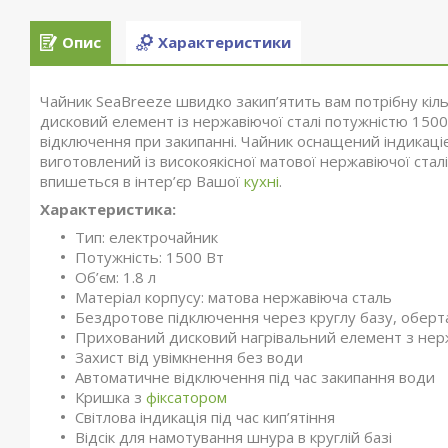
Опис
Характеристики
Чайник SeaBreeze швидко закип’ятить вам потрібну кіл
дисковий елемент із нержавіючої сталі потужністю 150
відключення при закипанні. Чайник оснащений індикаціє
виготовлений із високоякісної матової нержавіючої ста
впишеться в інтер’єр Вашої
кухні
.
Характеристика:
Тип: електрочайник
Потужність: 1500 Вт
Об’єм: 1.8 л
Матеріал корпусу: матова нержавіюча сталь
Бездротове підключення через круглу базу, оберт
Прихований дисковий нагрівальний елемент з нерж
Захист від увімкнення без води
Автоматичне відключення під час закипання води
Кришка з
фіксатором
Світлова індикація під час кип’ятіння
Відсік для намотування шнура в круглій базі