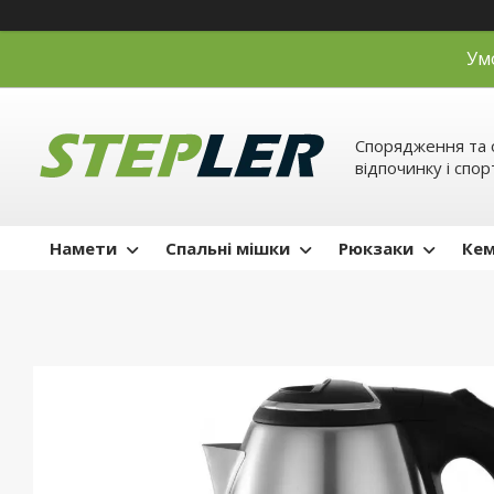
Ум
Спорядження та 
відпочинку і спор
Намети
Спальні мішки
Рюкзаки
Кем