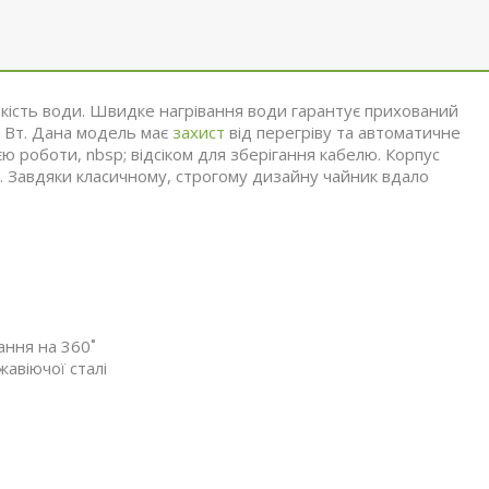
ькість води. Швидке нагрівання води гарантує прихований
0 Вт. Дана модель має
захист
від перегріву та автоматичне
ю роботи, nbsp; відсіком для зберігання кабелю. Корпус
лі. Завдяки класичному, строгому дизайну чайник вдало
ання на 360˚
авіючої сталі