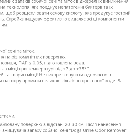
них запахів собачої сечі та міток в джерелі їх виникнення.
 технологія, яка поєднує непатогенні бактерії та їх
, щоб розщеплювати сечову кислоту, яка продукує гострий
хонь. Спрей-знищувач ефективно видаляє всі ці компоненти
ням.
ї сечі та міток.
ня на різноманітних поверхнях.
озиція, ПАР ≤ 0,05, підготовлена вода.
тла місці при температурі від +7 до +35°C.
й та тварин місці! Не використовувати одночасно з
и на шкіру промити великою кількістю проточної води. За
етками.
блювану поверхню з відстані 20-30 см. Після нанесення
 – знищувача запаху собачої сечі “Dogs Urine Odor Remover”