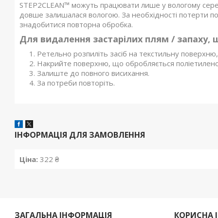
STEP2CLEAN™ можуть працювати лише у вологому сере
довше залишалася вологою. За необхідності потерти по
знадобитися повторна обробка.
Для видалення застарілих плям / запаху, щ
Ретельно розпиліть засіб на текстильну поверхню
Накрийте поверхню, що обробляється поліетилено
Залиште до повного висихання.
За потреби повторіть.
ІНФОРМАЦІЯ ДЛЯ ЗАМОВЛЕННЯ
Ціна:
322 ₴
ЗАГАЛЬНА ІНФОРМАЦІЯ
КОРИСНА 