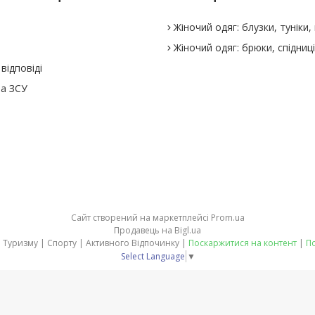
Жіночий одяг: блузки, туніки, 
Жіночий одяг: брюки, спідниц
відповіді
а ЗСУ
Сайт створений на маркетплейсі
Prom.ua
Продавець на Bigl.ua
stepler.in.ua - товари для Туризму | Спорту | Активного Відпочинку |
Поскаржитися на контент
|
По
Select Language
▼