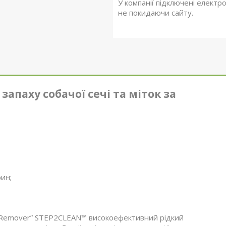
У компанії підключені електр
не покидаючи сайту.
апаху собачої сечі та міток за
ин;
or Remover” STEP2CLEAN™ високоефективний рідкий