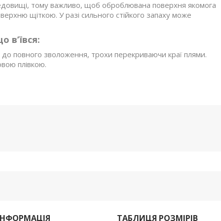
довищі, тому важливо, щоб оброблювана поверхня якомога
верхню щіткою. У разі сильного стійкого запаху може
о в’ївся:
, до повного зволоження, трохи перекриваючи краї плями.
вою плівкою.
ІНФОРМАЦІЯ
ТАБЛИЦЯ РОЗМІРІВ