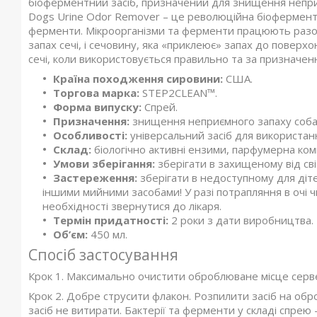
біоферментний засіб, призначений для знищення неприєм
Dogs Urine Odor Remover – це революційна біоферментна
ферменти. Мікроорганізми та ферменти працюють разом
запах сечі, і сечовину, яка «приклеює» запах до повер
сечі, коли використовується правильно та за призначен
Країна походження сировини:
США.
Торгова марка:
STEP2CLEAN™.
Форма випуску:
Спрей.
Призначення:
знищення неприємного запаху собачо
Особливості:
універсальний засіб для використан
Склад:
біологічно активні ензими, парфумерна комп
Умови зберігання:
зберігати в захищеному від сві
Застереження:
зберігати в недоступному для діте
іншими мийними засобами! У разі потрапляння в очі ч
необхідності звернутися до лікаря.
Термін придатності:
2 роки з дати виробництва.
Об’єм:
450 мл.
Спосіб застосування
Крок 1.
Максимально очистити оброблюване місце серв
Крок 2.
Добре струсити флакон. Розпилити засіб на обро
засіб не витирати. Бактерії та ферменти у складі спрею