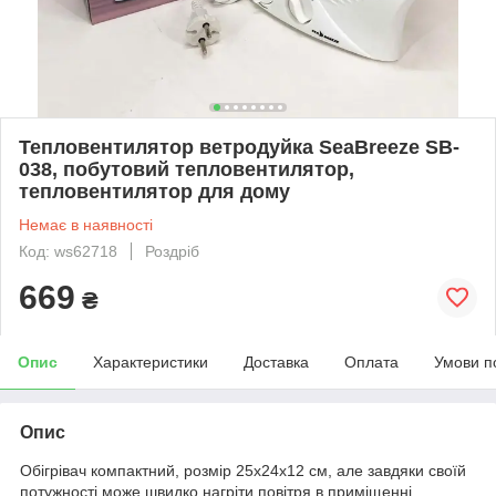
Тепловентилятор ветродуйка SeaBreeze SB-
038, побутовий тепловентилятор,
тепловентилятор для дому
Немає в наявності
Код: ws62718
Роздріб
669
₴
Опис
Характеристики
Доставка
Оплата
Умови п
Опис
Обігрівач компактний, розмір 25х24х12 см, але завдяки своїй
потужності може швидко нагріти повітря в приміщенні