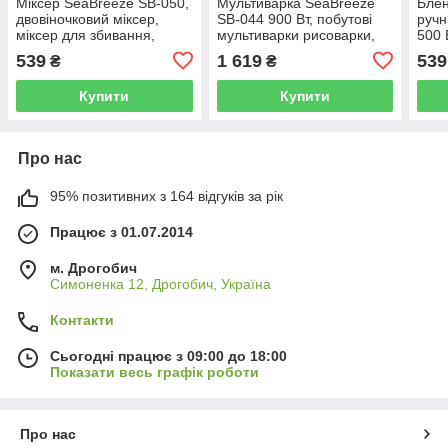
Міксер SeaBreeze SB-050,
Мультиварка SeaBreeze
Бле
двовіночковий міксер,
SB-044 900 Вт, побутові
ручн
міксер для збивання,
мультиварки рисоварки,
500 
найкращий ручний міксер
електро скороварка,
блен
539
1 619
539
₴
₴
кашеварки
кокт
Купити
Купити
Про нас
95% позитивних з 164 відгуків за рік
Працює з 01.07.2014
м. Дрогобич
Симоненка 12, Дрогобич, Україна
Контакти
Сьогодні працює з 09:00 до 18:00
Показати весь графік роботи
Про нас