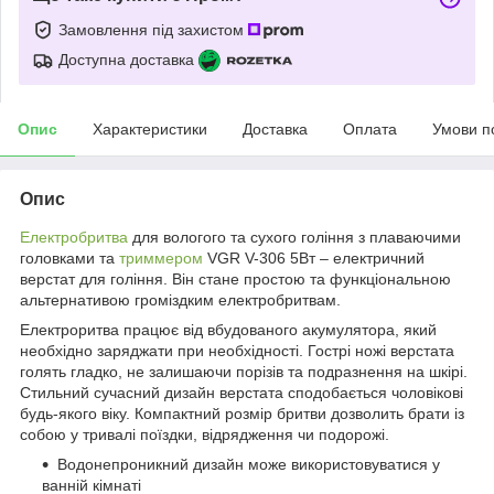
Замовлення під захистом
Доступна доставка
Опис
Характеристики
Доставка
Оплата
Умови п
Опис
Електробритва
для вологого та сухого гоління з плаваючими
головками та
триммером
VGR V-306
5Вт – електричний
верстат для гоління. Він стане простою та функціональною
альтернативою громіздким електробритвам.
Електроритва працює від вбудованого акумулятора, який
необхідно заряджати при необхідності. Гострі ножі верстата
голять гладко, не залишаючи порізів та подразнення на шкірі.
Стильний сучасний дизайн верстата сподобається чоловікові
будь-якого віку. Компактний розмір бритви дозволить брати із
собою у тривалі поїздки, відрядження чи подорожі.
Водонепроникний дизайн може використовуватися у
ванній кімнаті