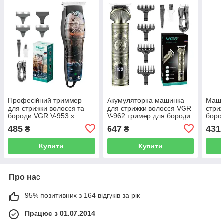
Професійний триммер
Акумуляторна машинка
Маш
для стрижки волосся та
для стрижки волосся VGR
стри
бороди VGR V-953 з
V-962 тример для бороди
боро
насадками, окантувальна
та вусів з насадками 1-7
VGR 
485
647
431
₴
₴
машинка
мм
Про
Купити
Купити
Про нас
95% позитивних з 164 відгуків за рік
Працює з 01.07.2014