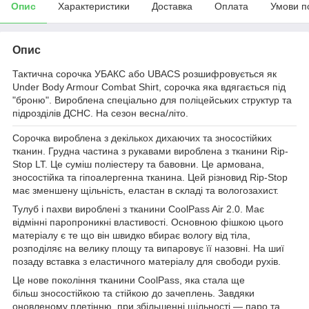
Опис
Характеристики
Доставка
Оплата
Умови п
Опис
Тактична сорочка УБАКС або UBACS розшифровується як
Under Body Armour Combat Shirt, сорочка яка вдягається під
"броню". Вироблена спеціально для поліцейських структур та
підрозділів ДСНС. На сезон весна/літо.
Сорочка вироблена з декількох дихаючих та зносостійких
тканин. Грудна частина з рукавами вироблена з тканини
Rip-
Stop LT
. Це суміш поліестеру та бавовни. Це армована,
зносостійка та гіпоалергенна тканина. Цей різновид Rip-Stop
має зменшену щільність, еластан в складі та вологозахист.
Тулуб і пахви вироблені з тканини
CoolPass Air 2.0
. Має
відмінні паропроникні властивості. Основною фішкою цього
матеріалу є те що він швидко вбирає вологу від тіла,
розподіляє на велику площу та випаровує її назовні. На шиї
позаду вставка з еластичного матеріалу для свободи рухів.
Це нове покоління тканини CoolPass, яка стала ще
більш зносостійкою та стійкою до зачеплень. Завдяки
оновленому плетінню, при збільшенні щільності — паро та