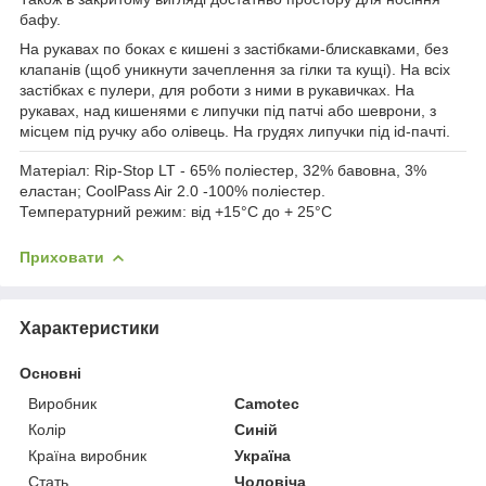
бафу.
На рукавах по боках є кишені з застібками-блискавками, без
клапанів (щоб уникнути зачеплення за гілки та кущі). На всіх
застібках є пулери, для роботи з ними в рукавичках. На
рукавах, над кишенями є липучки під патчі або шеврони, з
місцем під ручку або олівець. На грудях липучки під id-пачті.
Матеріал:
Rip-Stop LT - 65% поліестер, 32% бавовна, 3%
еластан; CoolPass Air 2.0 -100% поліестер.
Температурний режим:
від +15°C до + 25°C
Приховати
Характеристики
Основні
Виробник
Camotec
Колір
Синій
Країна виробник
Україна
Стать
Чоловіча