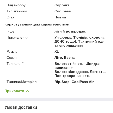
Вид виробу
Сорочка
Тип тканини
Coolpass
Стан
Новий
Користувальницькі характеристики
Інше
літній розпродаж
Призначення
Уніформа (Поліція, охорона,
ДСНС тощо), Тактичний одяг
та спорядження
Розмір
XL
Сезон
Літо, Весна
Технології
Вологостійкість, Швидке
висихання,
Вологовідведення, Легкість,
Повітропроникність
Тканина/Матеріал
Rip-Stop, CoolPass Air
Приховати
Умови доставки