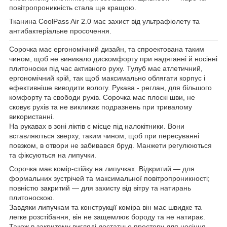
повітропроникність стала ще кращою.
Тканина CoolPass Air 2.0 має захист від ультрафіолету та
антибактеріальне просочення.
Сорочка має ергономічний дизайн, та спроектована таким
чином, щоб не виникало дискомфорту при надяганні й носінні
плитоноски під час активного руху. Тулуб має атлетичний,
ергономічний крій, так щоб максимально облягати корпус і
ефективніше виводити вологу. Рукава - реглан, для більшого
комфорту та свободи рухів. Сорочка має плоскі шви, не
сковує рухів та не викликає подразнень при тривалому
використанні.
На рукавах в зоні ліктів є місце під налокітники. Вони
вставляються зверху, таким чином, щоб при пересуванні
повзком, в отвори не забивався бруд. Манжети регулюються
та фіксуються на липучки.
Сорочка має комір-стійку на липучках. Відкритий — для
формальних зустрічей та максимальної повітропроникності;
повністю закритий — для захисту від вітру та натирань
плитоноскою.
Завдяки липучкам та конструкції коміра він має швидке та
легке розстібання, він не защемлює бороду та не натирає.
Також в закритому вигляді достатньо простору для носіння