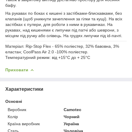
бафу.
На рукавах по боках є кишені з застібками-блискавками, без
клапанів (щоб уникнути зачеплення за гілки та кущі). На всіх
застібках є пулери, для роботи з ними в рукавичках. На
рукавах, над кишенями є липучки під патчі або шеврони, з
місцем під ручку або олівець. На грудях липучки під id-пачті.
Матеріал:
Rip-Stop Flex - 65% поліестер, 32% бавовна, 3%
еластан; CoolPass Air 2.0 -100% поліестер.
Температурний режим:
від +15°C до + 25°C
Приховати
Характеристики
Основні
Виробник
Camotec
Колір
Чорний
Країна виробник
Україна
Стать
Чоловіча