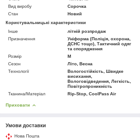
Вид виробу
Сорочка
Стан
Новий
Користувальницькі характеристики
Інше
літній розпродаж
Призначення
Уніформа (Поліція, охорона,
ДСНС тощо), Тактичний одяг
та спорядження
Розмір
M
Сезон
Літо, Весна
Технології
Вологостійкість, Швидке
висихання,
Вологовідведення, Легкість,
Повітропроникність
Тканина/Матеріал
Rip-Stop, CoolPass Air
Приховати
Умови доставки
Нова Пошта