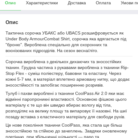
Опис
Характеристики
Доставка
Оплата
Умови п
Опис
Тактична сорочка УБАКС або UBACS розшифровується як
Under Body ArmourCombat Shirt, сорочка яка вдягається під
"броню". Вироблена спеціально для охоронних та
воєнізованих підрозділів. На сезон весна/літо.
Сорочка вироблена з декількох дихаючих та зносостійких
тканин. Грудна частина з рукавами вироблена з тканини
Rip-
Stop Flex -
суміш поліестеру, бавовни та еластану. Через
кожні 5-7 мм, в матеріал вплетено армовану нитку, що додає
зносостійкості та запобігає поширенню розривів.
Тулуб і пахви вироблені з тканини
CoolPass Air 2.0
яки має
відмінні паропроникні властивості. Основною фішкою цього
матеріалу є те що він швидко вбирає вологу від тіла,
розподіляє на велику площу та випаровує її назовні. На шиї
позаду вставка з еластичного матеріалу для свободи рухів.
Це нове покоління тканини CoolPass, яка стала ще більш
зносостійкою та стійкою до зачеплень. Завдяки оновленому
плетінню, при збільшенні щільності — паро та