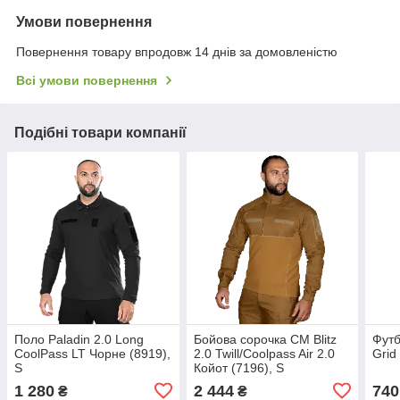
Умови повернення
Повернення товару впродовж 14 днів за домовленістю
Всі умови повернення
Подібні товари компанії
Поло Paladin 2.0 Long
Бойова сорочка CM Blitz
Футб
CoolPass LT Чорне (8919),
2.0 Twill/Coolpass Air 2.0
Grid
S
Койот (7196), S
1 280
2 444
740
₴
₴