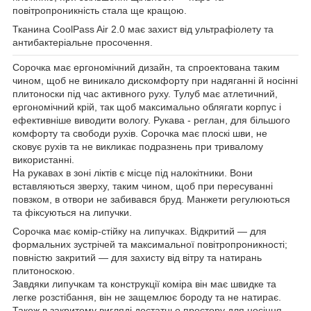
повітропроникність стала ще кращою.
Тканина CoolPass Air 2.0 має захист від ультрафіолету та
антибактеріальне просочення.
Сорочка має ергономічний дизайн, та спроектована таким
чином, щоб не виникало дискомфорту при надяганні й носінні
плитоноски під час активного руху. Тулуб має атлетичний,
ергономічний крій, так щоб максимально облягати корпус і
ефективніше виводити вологу. Рукава - реглан, для більшого
комфорту та свободи рухів. Сорочка має плоскі шви, не
сковує рухів та не викликає подразнень при тривалому
використанні.
На рукавах в зоні ліктів є місце під налокітники. Вони
вставляються зверху, таким чином, щоб при пересуванні
повзком, в отвори не забивався бруд. Манжети регулюються
та фіксуються на липучки.
Сорочка має комір-стійку на липучках. Відкритий — для
формальних зустрічей та максимальної повітропроникності;
повністю закритий — для захисту від вітру та натирань
плитоноскою.
Завдяки липучкам та конструкції коміра він має швидке та
легке розстібання, він не защемлює бороду та не натирає.
Також в закритому вигляді достатньо простору для носіння