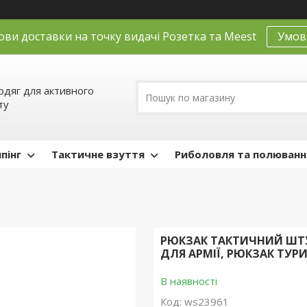
ови доставки на точку видачі Розетка та Meest
Умов
одяг для активного
ту
пінг
Тактичне взуття
Риболовля та полюванн
РЮКЗАК ТАКТИЧНИЙ ШТУ
ДЛЯ АРМІЇ, РЮКЗАК ТУ
В наявності
Код:
ws23961