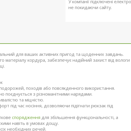
У компанії підключені електр
не покидаючи сайту.
еальний для ваших активних пригод та щоденних завдань.
о матеріалу кордура, забезпечує надійний захист від вологи
ці.
ок
подорожей, походів або повсякденного використання.
йно поєднується з різноманітними нарядами.
ивалістю та міцністю.
рт під час носіння, дозволяючи підігнати рюкзак під
аткове
спорядження
для збільшення функціональності, а
ухими навіть в умовах дощу.
сіх необхідних речей.