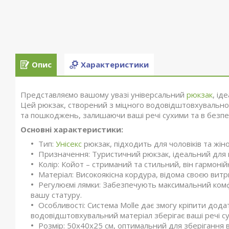
Опис
Характеристики
Представляємо вашому увазі універсальний
рюкзак
, ід
Цей рюкзак, створений з міцного водовідштовхувальног
та пошкоджень, залишаючи ваші речі сухими та в безпе
Основні характеристики:
Тип:
Унісекс
рюкзак, підходить для чоловіків та жін
Призначення: Туристичний рюкзак, ідеальний для 
Колір: Койот – стриманий та стильний, він гармоні
Матеріал: Високоякісна кордура, відома своєю витр
Регулюємі лямки: Забезпечують максимальний комфо
вашу статуру.
Особливості: Система Molle дає змогу кріпити дод
водовідштовхувальний матеріал зберігає ваші речі с
Розмір: 50х40х25 см, оптимальний для зберігання в