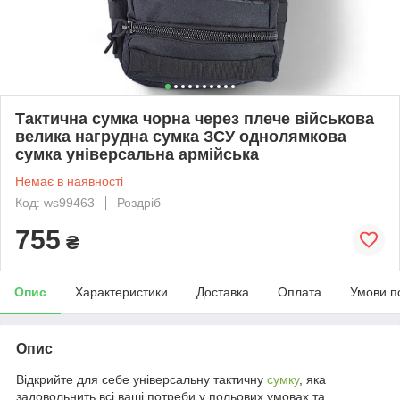
Тактична сумка чорна через плече військова
велика нагрудна сумка ЗСУ однолямкова
сумка універсальна армійська
Немає в наявності
Код: ws99463
Роздріб
755
₴
Опис
Характеристики
Доставка
Оплата
Умови п
Опис
Відкрийте для себе універсальну тактичну
сумку
, яка
задовольнить всі ваші потреби у польових умовах та