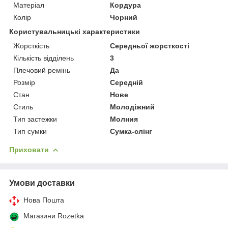
Матеріал
Кордура
Колір
Чорний
Користувальницькі характеристики
Жорсткість
Середньої жорсткості
Кількість відділень
3
Плечовий ремінь
Да
Розмір
Середній
Стан
Нове
Стиль
Молодіжний
Тип застежки
Молния
Тип сумки
Сумка-слінг
Приховати
Умови доставки
Нова Пошта
Магазини Rozetka