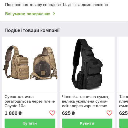
Повернення товару впродовж 14 днів за домовленістю
Всі умови повернення
Подібні товари компанії
Сумка тактична
Чоловіча тактична сумка,
Такт
багатоцільова через плече
велика укріплена сумка-
плеч
Coyote 10л
слінг через чорне плече
сумк
сумк
1 800
625
625
₴
₴
армі
Купити
Купити