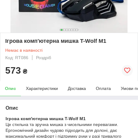
Ігрова комп'ютерна мишка T-Wolf M1
Немає в наявності
Код: RT086
Роздріб
573
₴
Опис
Характеристики
Доставка
Оплата
Умови п
Опис
Ігрова комп'ютерна мишка T-Wolf M1
Це стильна та зручна мишка з чисельними перевагами.
Ергономічний дизайн чудово підходить для долоні, дає
максимальний комфорт і підтримку руки у разі тривалого