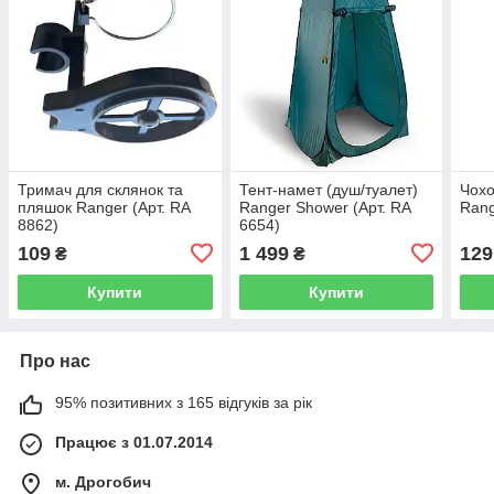
Тримач для склянок та
Тент-намет (душ/туалет)
Чохо
пляшок Ranger (Арт. RA
Ranger Shower (Арт. RA
Rang
8862)
6654)
109
1 499
129
₴
₴
Купити
Купити
Про нас
95% позитивних з 165 відгуків за рік
Працює з 01.07.2014
м. Дрогобич