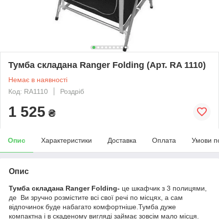
Тумба складaна Ranger Folding (Арт. RA 1110)
Немає в наявності
Код: RA1110
Роздріб
1 525
₴
Опис
Характеристики
Доставка
Оплата
Умови п
Опис
Тумба складана Ranger Folding-
це шкафчик з 3 полицями,
де Ви зручно розмістите всі свої речі по місцях, а сам
відпочинок буде набагато комфортніше.Тумба дуже
компактна і в скаденому вигляді займає зовсім мало місця.