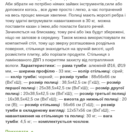
Аби зібрати не потрібно ніяких зайвих інструментів,сили або
допомоги когось , все дуже просто і легко, а час потрачений
на весь процес менше хвилини. Полиці мають жорскті ребра і
тому здатні витрумувати навантаження в 30 кг, можна
поставити казан з їжею,або покласти багато речей.
Зачиняється на блискавку, тому речі або їжа будут збережені,
ніщо не заповзе в середину. Також можна використовувати як
компактний стіл, тому що зверху розташована роздільна
поверхня, стільниця знаходиться на зручній висоті, щоб
розмістити плитку, або порізати продукти. Стільниця з
ламінованого ДВП з покриттям захисту від потрапляння
вологи.
Характеристики:
—
рама тумби
: алюміній Ø16, Ø19
мм, —
ширина профілю
- 33 мм; —
колір стільниц
і: сірий;
—
колір тумби:
чорний; —
розмір тумби
: 88х56х66 см
(ВхГхШ); —
розмір полиці
: 38,5х42,5 см (ГхШ); —
розмір
першої полиці :
25х38,5х42,5 см (ВхГхШ); —
розмір другої
полиці :
20х38,5х42,5 см (ВхГхШ); —
розмір третьої полиці
: 16х38,5х42,5 см (ВхГхШ); —
висота до нижньої полиці
: 20
см (В); —
розмір стільниці
: 56х66 см (ГхШ); —
розмір
тумби в складеному вигляд
і: 12х57х56 см (ВхГхШ); —
навантаження на стільницю та полиц
і: 30 кг; —
вага
тумби
: 4,5 кг; —
комплектується чохлом
.
Приховати