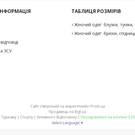
ІНФОРМАЦІЯ
ТАБЛИЦЯ РОЗМІРІВ
Жіночий одяг: блузки, туніки, 
Жіночий одяг: брюки, спідниц
відповіді
а ЗСУ
Сайт створений на маркетплейсі
Prom.ua
Продавець на Bigl.ua
stepler.in.ua - товари для Туризму | Спорту | Активного Відпочинку |
Поскаржитися на контент
|
По
Select Language
▼