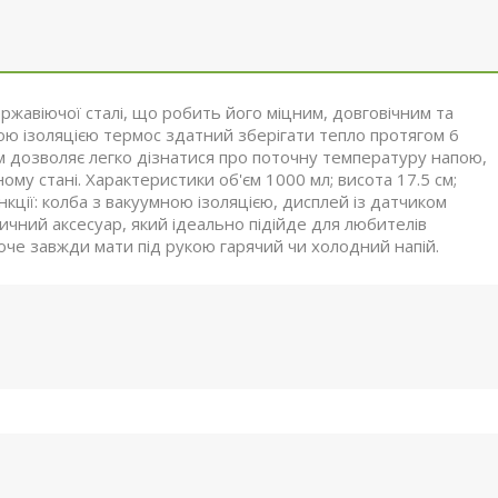
ржавіючої сталі, що робить його міцним, довговічним та
ною ізоляцією термос здатний зберігати тепло протягом 6
м дозволяє легко дізнатися про поточну температуру напою,
ому стані. Характеристики об'єм 1000 мл; висота 17.5 см;
нкції: колба з вакуумною ізоляцією, дисплей із датчиком
чний аксесуар, який ідеально підійде для любителів
хоче завжди мати під рукою гарячий чи холодний напій.