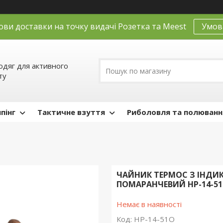
ови доставки на точку видачі Розетка та Meest
Умов
одяг для активного
ту
пінг
Тактичне взуття
Риболовля та полюванн
ЧАЙНИК ТЕРМОС З ІНДИ
ПОМАРАНЧЕВИЙ HP-14-5
Немає в наявності
Код:
HP-14-51O