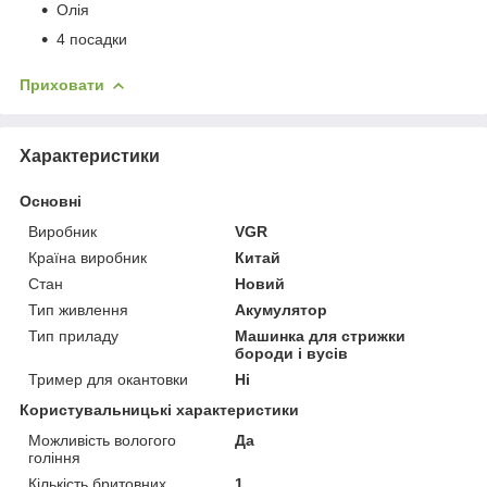
Олія
4 посадки
Приховати
Характеристики
Основні
Виробник
VGR
Країна виробник
Китай
Стан
Новий
Тип живлення
Акумулятор
Тип приладу
Машинка для стрижки
бороди і вусів
Тример для окантовки
Ні
Користувальницькі характеристики
Можливість вологого
Да
гоління
Кількість бритовних
1