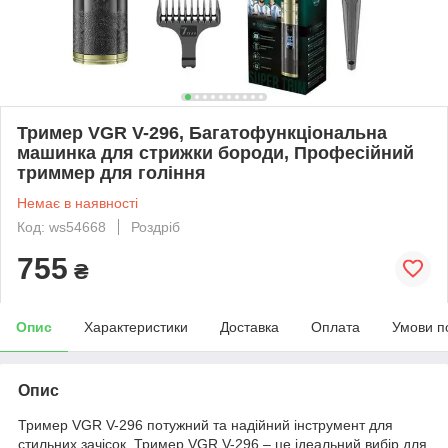
Тример VGR V-296, Багатофункціональна
машинка для стрижки бороди, Професійний
триммер для гоління
Немає в наявності
Код: ws54668
Роздріб
755
₴
Опис
Характеристики
Доставка
Оплата
Умови п
Опис
Тример VGR V-296 потужний та надійний інструмент для
стильних зачісок. Тример VGR V-296 – це ідеальний вибір для