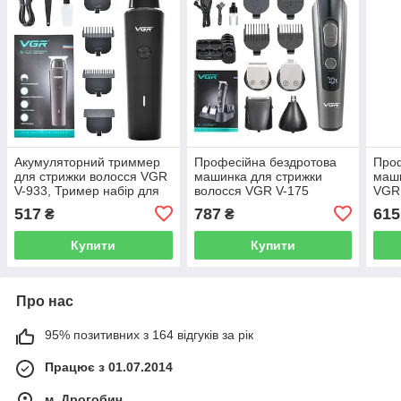
Акумуляторний триммер
Професійна бездротова
Проф
для стрижки волосся VGR
машинка для стрижки
маши
V-933, Тример набір для
волосся VGR V-175
VGR 
стрижки волосся та для
тример для бороди та
боро
517
787
615
₴
₴
гоління
вусів з насадками
зел
Купити
Купити
Про нас
95% позитивних з 164 відгуків за рік
Працює з 01.07.2014
м. Дрогобич