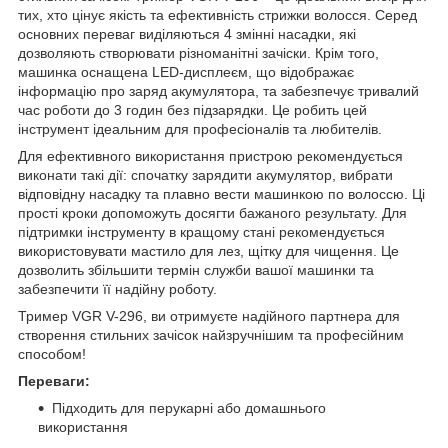
тих, хто цінує якість та ефективність стрижки волосся. Серед
основних переваг виділяються 4 змінні насадки, які
дозволяють створювати різноманітні зачіски. Крім того,
машинка оснащена LED-дисплеєм, що відображає
інформацію про заряд акумулятора, та забезпечує тривалий
час роботи до 3 годин без підзарядки. Це робить цей
інструмент ідеальним для професіоналів та любителів.
Для ефективного використання пристрою рекомендується
виконати такі дії: спочатку зарядити акумулятор, вибрати
відповідну насадку та плавно вести машинкою по волоссю. Ці
прості кроки допоможуть досягти бажаного результату. Для
підтримки інструменту в кращому стані рекомендується
використовувати мастило для лез, щітку для чищення. Це
дозволить збільшити термін служби вашої машинки та
забезпечити її надійну роботу.
Тример VGR V-296, ви отримуєте надійного партнера для
створення стильних зачісок найзручнішим та професійним
способом!
Переваги:
Підходить для перукарні або домашнього
використання