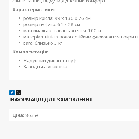
спини та шиї, відчути душевний комфорт.
Характеристики:
розмір крісла: 99 х 130 х 76 см
розмір пуфика: 64 х 28 см
максимальне навантаження: 100 кг
матеріал: вініл з вологостійким флокованим покрит
вага: близько 3 кг
Комплектація:
Надувний диван та пуф
Заводська упаковка
ІНФОРМАЦІЯ ДЛЯ ЗАМОВЛЕННЯ
Ціна:
863 ₴