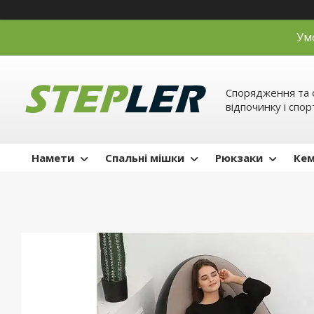
Ум
Спорядження та 
відпочинку і спор
Намети
Спальні мішки
Рюкзаки
Кем