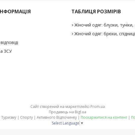
ІНФОРМАЦІЯ
ТАБЛИЦЯ РОЗМІРІВ
Жіночий одяг: блузки, туніки, 
Жіночий одяг: брюки, спідниц
відповіді
а ЗСУ
Сайт створений на маркетплейсі
Prom.ua
Продавець на Bigl.ua
stepler.in.ua - товари для Туризму | Спорту | Активного Відпочинку |
Поскаржитися на контент
|
По
Select Language
▼