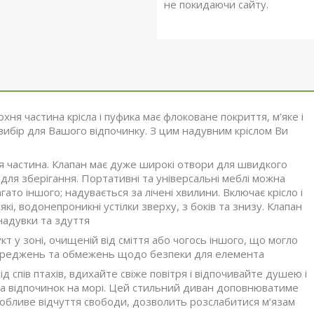
не покидаючи сайту.
рхня частина крісла і пуфика має флоковане покриття, м’яке і
вибір для Вашого відпочинку. З цим надувним кріслом Ви
я частина. Клапан має дуже широкі отвори для швидкого
для зберігання. Портативні та універсальні меблі можна
ато іншого; надувається за лічені хвилини. Включає крісло і
які, водонепроникні устілки зверху, з боків та знизу. Клапан
надувки та здуття
 у зоні, очищеній від сміття або чогось іншого, що могло
опереджень та обмежень щодо безпеки для елемента
д спів птахів, вдихайте свіже повітря і відпочивайте душею і
о на відпочинок на морі. Цей стильний диван доповнюватиме
особливе відчуття свободи, дозволить розслабитися м’язам