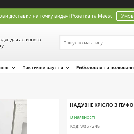
ови доставки на точку видачі Розетка та Meest
Умов
одяг для активного
ту
пінг
Тактичне взуття
Риболовля та полюванн
НАДУВНЕ КРІСЛО З ПУФО
В наявності
Код:
ws57248