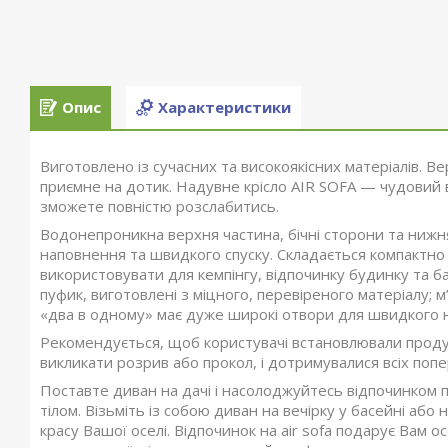
Опис
Характеристики
Виготовлено із сучасних та високоякісних матеріалів. Ве
приємне на дотик. Надувне крісло AIR SOFA — чудовий 
зможете повністю розслабитись.
Водонепроникна верхня частина, бічні сторони та нижн
наповнення та швидкого спуску. Складається компактно 
використовувати для кемпінгу, відпочинку будинку та баг
пуфик, виготовлені з міцного, перевіреного матеріалу; м’
«два в одному» має дуже широкі отвори для швидкого 
Рекомендується, щоб користувачі встановлювали продукт
викликати розрив або прокол, і дотримувалися всіх п
Поставте диван на дачі і насолоджуйтесь відпочинком пі
тілом. Візьміть із собою диван на вечірку у басейні аб
красу Вашої оселі. Відпочинок на air sofa подарує Вам 