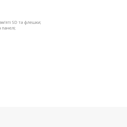
ам’яті SD та флешки;
 панелі;