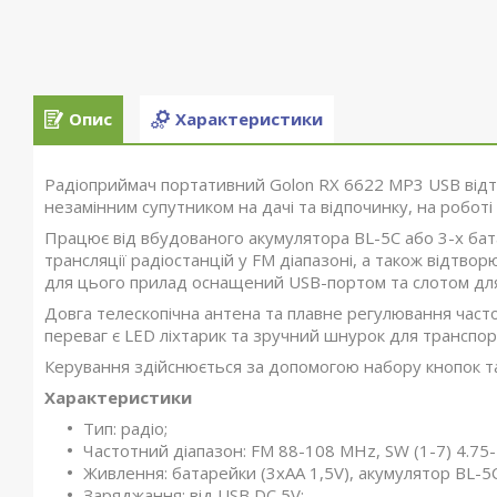
Опис
Характеристики
Радіоприймач портативний Golon RX 6622 MP3 USB відтв
незамінним супутником на дачі та відпочинку, на роботі
Працює від вбудованого акумулятора BL-5C або 3-х бат
трансляції радіостанцій у FM діапазоні, а також відтво
для цього прилад оснащений USB-портом та слотом для
Довга телескопічна антена та плавне регулювання часто
переваг є LED ліхтарик та зручний шнурок для транспор
Керування здійснюється за допомогою набору кнопок та
Характеристики
Тип: радіо;
Частотний діапазон: FM 88-108 MHz, SW (1-7) 4.75
Живлення: батарейки (3хАА 1,5V), акумулятор BL-5
Заряджання: від USB DC 5V;