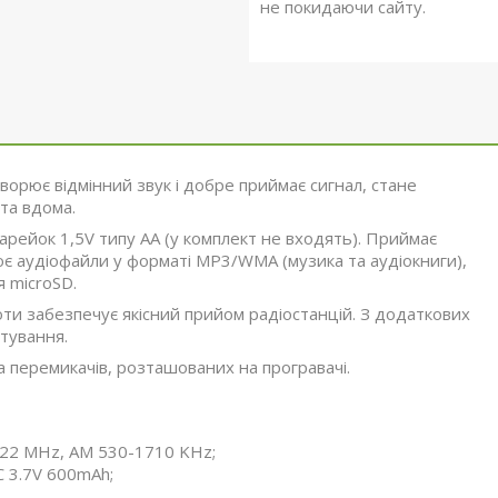
не покидаючи сайту.
орює відмінний звук і добре приймає сигнал, стане
 та вдома.
арейок 1,5V типу AA (у комплект не входять). Приймає
рює аудіофайли у форматі MP3/WMA (музика та аудіокниги),
 microSD.
ти забезпечує якісний прийом радіостанцій. З додаткових
тування.
 перемикачів, розташованих на програвачі.
-22 MHz, AM 530-1710 KHz;
C 3.7V 600mAh;