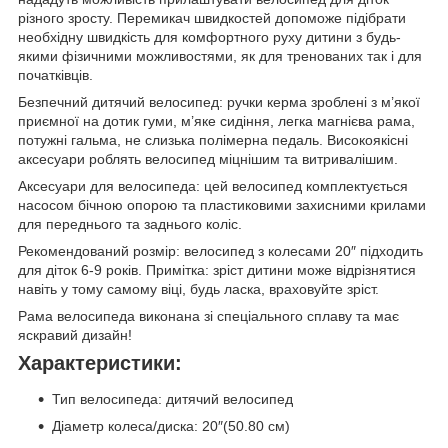
різного зросту. Перемикач швидкостей допоможе підібрати
необхідну швидкість для комфортного руху дитини з будь-
якими фізичними можливостями, як для тренованих так і для
початківців.
Безпечний дитячий велосипед: ручки керма зроблені з м’якої
приємної на дотик гуми, м’яке сидіння, легка магнієва рама,
потужні гальма, не слизька полімерна педаль. Високоякісні
аксесуари роблять велосипед міцнішим та витривалішим.
Аксесуари для велосипеда: цей велосипед комплектується
насосом бічною опорою та пластиковими захисними крилами
для переднього та заднього коліс.
Рекомендований розмір: велосипед з колесами 20″ підходить
для діток 6-9 років. Примітка: зріст дитини може відрізнятися
навіть у тому самому віці, будь ласка, враховуйте зріст.
Рама велосипеда виконана зі спеціального сплаву та має
яскравий дизайн!
Характеристики:
Тип велосипеда: дитячий велосипед
Діаметр колеса/диска: 20″(50.80 см)