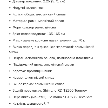
Діаметр покришки: 2.25″(5.71 см)
Надувні колеса: так
Колісні обода: алюмінієвий сплав
Матеріал рами: магнієвий сплав
Форм фактор рами: цілісна
Зріст велосипедиста: 135-165 см
Максимальне корисне навантаження: до 70 кг
Вилка передня з фіксацією жорсткості: алюмінієвий
сплав
Педалі: алюмінієва основа, ламінована пластиком
Підсідельний штир: алюмінієвий сплав
Каретка: промпідшипник
Кермо: алюмінієвий сплав
Винос керма: алюмінієвий сплав
Задній перемикач: Shimano RD-TZ500 Tourney
Перемикач (манетки): Shimano SL-RS35 RevoShift
Кількість швидкостей: 7