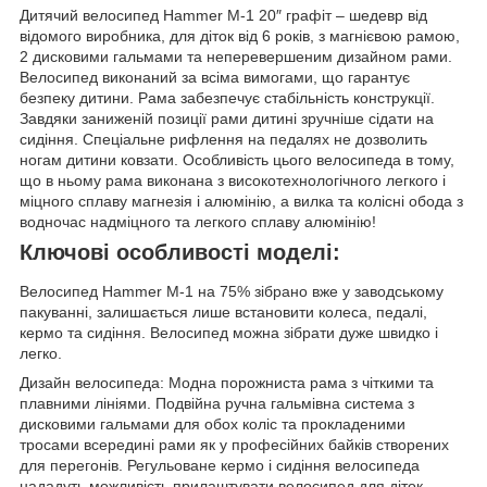
Дитячий велосипед Hammer M-1 20″ графіт – шедевр від
відомого виробника, для діток від 6 років, з магнієвою рамою,
2 дисковими гальмами та неперевершеним дизайном рами.
Велосипед виконаний за всіма вимогами, що гарантує
безпеку дитини. Рама забезпечує стабільність конструкції.
Завдяки заниженій позиції рами дитині зручніше сідати на
сидіння. Спеціальне рифлення на педалях не дозволить
ногам дитини ковзати. Особливість цього велосипеда в тому,
що в ньому рама виконана з високотехнологічного легкого і
міцного сплаву магнезія і алюмінію, а вилка та колісні обода з
водночас надміцного та легкого сплаву алюмінію!
Ключові особливості моделі:
Велосипед Hammer M-1 на 75% зібрано вже у заводському
пакуванні, залишається лише встановити колеса, педалі,
кермо та сидіння. Велосипед можна зібрати дуже швидко і
легко.
Дизайн велосипеда: Модна порожниста рама з чіткими та
плавними лініями. Подвійна ручна гальмівна система з
дисковими гальмами для обох коліс та прокладеними
тросами всередині рами як у професійних байків створених
для перегонів. Регульоване кермо і сидіння велосипеда
нададуть можливість прилаштувати велосипед для діток