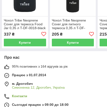
Чохол Tribe Neoprene
Чохол Tribe Neoprene
Чохо
Cover для термоса Food
Cover для питного
Cove
Jar 0,35 л T-DF-0018-black
термоса 0,35 л T-DF-
терм
0006-black
0007
337
205
215
₴
₴
Купити
Купити
Про нас
95% позитивних з 164 відгуків за рік
Працює з 01.07.2014
м. Дрогобич
Симоненка 12, Дрогобич, Україна
Контакти
Сьогодні працює з 09:00 до 18:00