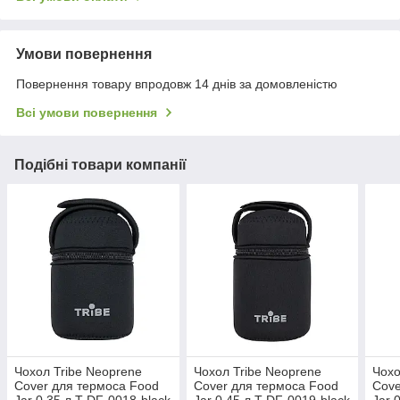
Умови повернення
Повернення товару впродовж 14 днів за домовленістю
Всі умови повернення
Подібні товари компанії
Чохол Tribe Neoprene
Чохол Tribe Neoprene
Чохо
Cover для термоса Food
Cover для термоса Food
Cove
Jar 0,35 л T-DF-0018-black
Jar 0,45 л T-DF-0019-black
Jar 