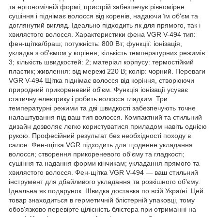
та ергономічній формі, пристрій забезпечує рівномірне
сушіння і піднімає волосся від коренів, надаючи їм об'єм та
доглянутий вигляд. Ідеально підходить як для прямого, так і
хвилястого волосся. Характеристики фена VGR V-494 тип:
фен-щітка/браш; потужність: 800 Вт; функції: іонізація,
укладка з об'ємом у коріння; кількість температурних режимів:
3; кількість швидкостей: 2; матеріал корпусу: термостійкий
пластик; живлення: від мережі 220 В; колір: чорний. Переваги
VGR V-494 Щітка піднімає волосся від коріння, створюючи
природний прикореневий об'єм. Функція іонізації усуває
статичну електрику і робить волосся гладким. Три
температурні режими та дві швидкості забезпечують точне
налаштування під ваш тип волосся. Компактний та стильний
дизайн дозволяє легко користуватися приладом навіть однією
рукою. Професійний результат без необхідності походу в
салон. Фен-щітка VGR підходить для щоденне укладання
волосся; створення прикореневого об'єму та гладкості;
сушіння та надання форми кінчикам; укладання прямого та
хвилястого волосся. Фен-щітка VGR V-494 — ваш стильний
інструмент для дбайливого укладання та розкішного об'єму.
Ідеальна як подарунок. Швидка доставка по всій Україні. Цей
товар знаходиться в герметичній блістерній упаковці, тому
обов'язково перевірте цілісність блістера при отриманні на