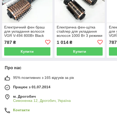
Електричний фен браш
Електрична фен-щітка
Еле
для укладання волосся
стайлер для укладання
для 
VGR V-494 800Вт Black
волосся 1000 Вт 3 режими
VGR 
VGR V-496 3 насадки
787
1 014
787
₴
₴
Купити
Купити
Про нас
95% позитивних з 165 відгуків за рік
Працює з 01.07.2014
м. Дрогобич
Симоненка 12, Дрогобич, Україна
Контакти