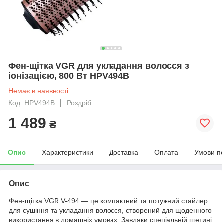
Фен-щітка VGR для укладання волосся з
іонізацією, 800 Вт HPV494B
Немає в наявності
Код: HPV494B
Роздріб
1 489
₴
Опис
Характеристики
Доставка
Оплата
Умови п
Опис
Фен-щітка VGR V-494 — це компактний та потужний стайлер
для сушіння та укладання волосся, створений для щоденного
використання в домашніх умовах. Завдяки спеціальній щетині