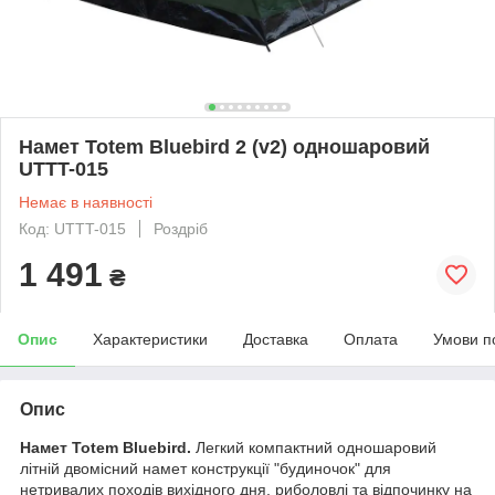
Намет Totem Bluebird 2 (v2) одношаровий
UTTT-015
Немає в наявності
Код: UTTT-015
Роздріб
1 491
₴
Опис
Характеристики
Доставка
Оплата
Умови п
Опис
Намет Totem Bluebird.
Легкий компактний одношаровий
літній двомісний намет конструкції "будиночок" для
нетривалих походів вихідного дня, риболовлі та відпочинку на