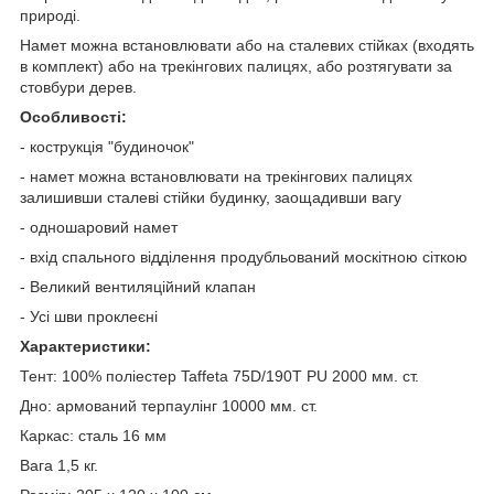
природі.
Намет можна встановлювати або на сталевих стійках (входять
в комплект) або на трекінгових палицях, або розтягувати за
стовбури дерев.
Особливості:
- кострукція "будиночок"
- намет можна встановлювати на трекінгових палицях
залишивши сталеві стійки будинку, заощадивши вагу
- одношаровий намет
- вхід спального відділення продубльований москітною сіткою
- Великий вентиляційний клапан
- Усі шви проклеєні
Характеристики:
Тент: 100% поліестер Taffeta 75D/190T PU 2000 мм. ст.
Дно: армований терпаулінг 10000 мм. ст.
Каркас: сталь 16 мм
Вага 1,5 кг.