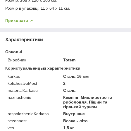
Розмір: 205 х 120 х 100 см.
Розмір в упаковці: 11 х 64 х 11 см.
Приховати
Характеристики
Основні
Виробник
Totem
Користувальницькі характеристики
karkas
Сталь 16 мм
kolichestvoMest
2
materialKarkasu
Сталь
naznachenie
Кемпінг, Мисливство та
риболовля, Піший та
гірський туризм
raspolozhenieKarkasa
Внутрішнє
sezonnost
Весна - літо
ves
1,5 кг