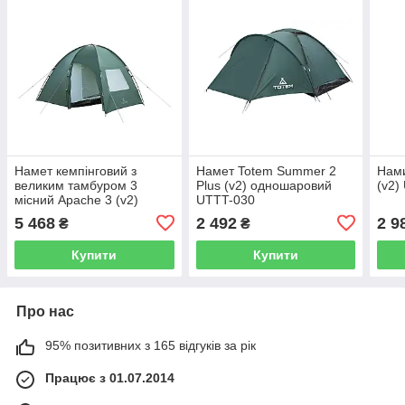
Намет кемпінговий з
Намет Totem Summer 2
Нами
великим тамбуром 3
Plus (v2) одношаровий
(v2)
місний Apache 3 (v2)
UTTT-030
Totem, UTTT-023
5 468
2 492
2 9
₴
₴
Купити
Купити
Про нас
95% позитивних з 165 відгуків за рік
Працює з 01.07.2014