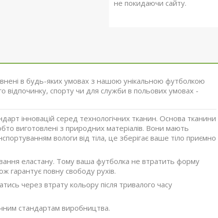
не покидаючи сайту.
евнені в будь-яких умовах з нашою унікальною футболкою
го відпочинку, спорту чи для служби в польових умовах -
ндарт інновацій серед технологічних тканин. Основа тканини
обто виготовлені з природних матеріалів. Вони мають
портуванням вологи від тіла, це зберігає ваше тіло приємно
давання еластану. Тому ваша футболка не втратить форму
ож гарантує повну свободу рухів.
атись через втрату кольору після тривалого часу
гічним стандартам виробництва.