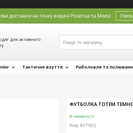
ови доставки на точку видачі Розетка та Meest
Умов
одяг для активного
ту
пінг
Тактичне взуття
Риболовля та полюванн
ФУТБОЛКА TOTEM ТЕМНО-С
В наявності
Код:
8079(S)