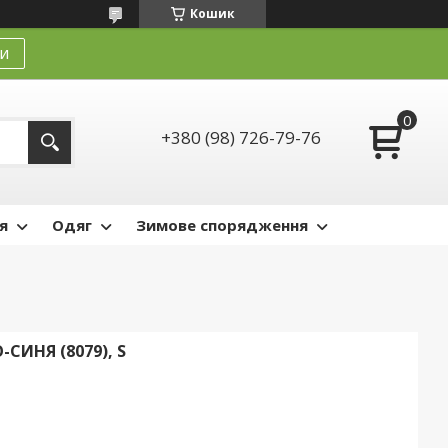
Кошик
и
+380 (98) 726-79-76
я
Одяг
Зимове спорядження
ИНЯ (8079), S