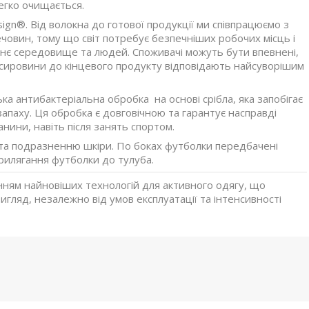
легко очищається.
sign®
. Від волокна до готової продукції ми співпрацюємо з
човин, тому що світ потребує безпечніших робочих місць і
шнє середовище та людей. Споживачі можуть бути впевнені,
ої сировини до кінцевого продукту відповідають найсуворішим
а антибактеріальна обробка на основі срібла, яка запобігає
паху. Ця обробка є довговічною та гарантує насправді
анини, навіть після занять спортом.
 та подразненню шкіри. По боках футболки передбачені
рилягання футболки до тулуба.
анням найновіших технологій для активного одягу, що
игляд, незалежно від умов експлуатації та інтенсивності