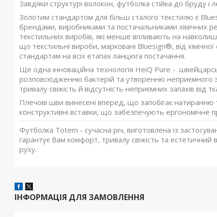
Завдяки структурі волокон, футболка стійка до бруду і 
Золотим стандартом для більш сталого текстилю є
Blue
брендами, виробниками та постачальниками хімічних ре
текстильних виробів, які менше впливають на навколи
що текстильні вироби, марковані Bluesign®, від хімічн
стандартам на всіх етапах ланцюга постачання.
Ще одна інноваційна технологія
HeiQ Pure
- швейцарськ
розповсюдженню бактерій та утворенню неприємного за
тривалу свіжість й відсутність неприємних запахів від тк
Плечові шви винесені вперед, що запобігає натиранню
конструктивні вставки, що забезпечують ергономічне п
Футболка Totem - сучасна річ, виготовлена із застосув
гарантує Вам комфорт, тривалу свіжість та естетичний в
руху.
ІНФОРМАЦІЯ ДЛЯ ЗАМОВЛЕННЯ