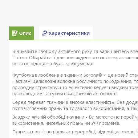
Опис
Характеристики
Відчувайте свободу активного руху та залишайтесь вп
Totem
. Обирайте її для повсякденного носіння, активно
вона не підведе в будь-яких умовах.
Футболка вироблена з тканини
Sorona®
- це новий ста
- активні целюлозні волокна рослинного походження, т
природну структуру, що ефективно керує швидким транс
прохолодним та сухим при фізичній активності.
Серед переваг тканини її висока еластичність, без до
після численних прань та тривалого використання, а так
Завдяки якісній обробці тканини - Ви можете не перейм
використання, чисельних прань чи УФ променів.
Тканина повністю підлягає переробці, відповідає еколо