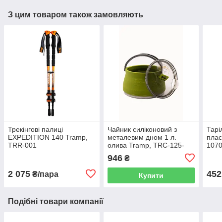
З цим товаром також замовляють
Трекінгові палиці
Чайник силіконовий з
Тарі
EXPEDITION 140 Tramp,
металевим дном 1 л.
плас
TRR-001
олива Tramp, TRC-125-
1070
oliva
oliva
946
₴
2 075
452
₴/пара
Купити
Подібні товари компанії