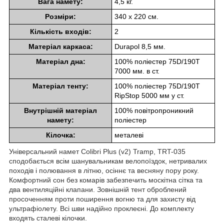
Вага намету:
4,5 кг.
Розміри:
340 х 220 см.
Кількість входів:
2
Матеріал каркаса:
Durapol 8,5 мм.
Матеріал дна:
100% поліестер 75D/190T
7000 мм. в ст.
Матеріал тенту:
100% поліестер 75D/190T
RipStop 5000 мм у ст.
Внутрішній матеріал
100% повітропроникний
намету:
поліестер
Кілочка:
металеві
Універсальний намет Colibri Plus (v2) Tramp, TRT-035
сподобається всім шанувальникам велопоїздок, нетривалих
походів і полювання в літню, осіннє та весняну пору року.
Комфортний сон без комарів забезпечить москітна сітка та
два вентиляційні клапани. Зовнішній тент оброблений
просоченням проти поширення вогню та для захисту від
ультрафіолету. Всі шви надійно проклеєні. До комплекту
входять сталеві кілочки.