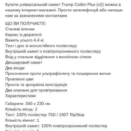
Купити універсальний намет Tramp Colibri Plus (v2) можна в
нашому інтернет-магазині. Просто зателефонуй або напиши
нам за зазначеними контактами.
ЩО ВИ ПОЛУЧАЄТЕ:
Сталеві кілочки
Каркас із дюраполі
Важить усього 4,4 кг.
Тент і дно зі зносостійкого поліестеру
Внутрішній намет з повітропроникного поліестеру
Вхід у спальне відділення з москітною сіткою
Двошаровий намет
Два входи
Просочення проти ультрафіолету та поширення вогню
Проклеєні шви
Проста та зрозуміла конструкція
Два клапани для провітрювання
Характеристики
Габарити: 340 х 230 см.
Кількість місць: 2
Тент: 100% поліестер 75D / 190T RipStop
Кількість кімнат: 1
Внутрішній намет: 100% повітропроникний поліестер