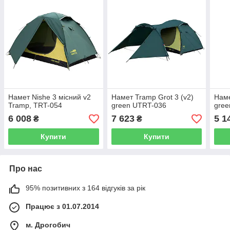
Намет Nishe 3 місний v2
Намет Tramp Grot 3 (v2)
Наме
Tramp, TRT-054
green UTRT-036
gree
6 008
7 623
5 1
₴
₴
Купити
Купити
Про нас
95% позитивних з 164 відгуків за рік
Працює з 01.07.2014
м. Дрогобич