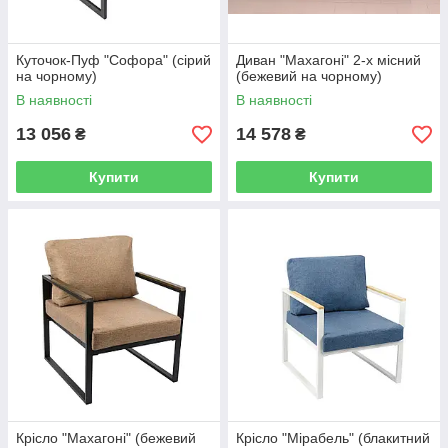
Куточок-Пуф "Софора" (сірий
Диван "Махагоні" 2-х місний
на чорному)
(бежевий на чорному)
В наявності
В наявності
13 056
14 578
₴
₴
Купити
Купити
Крісло "Махагоні" (бежевий
Крісло "Мірабель" (блакитний