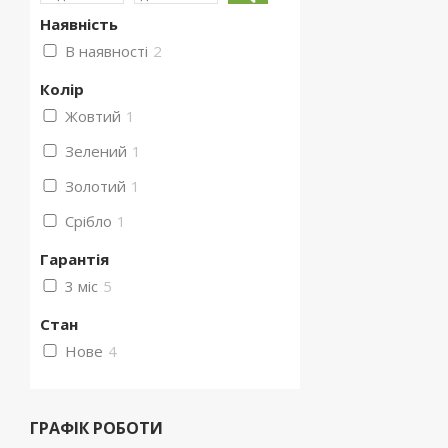
Наявність
В наявності
2
Колір
Жовтий
1
Зелений
1
Золотий
1
Срібло
1
Гарантія
3 міс
5
Стан
Нове
4
ГРАФІК РОБОТИ