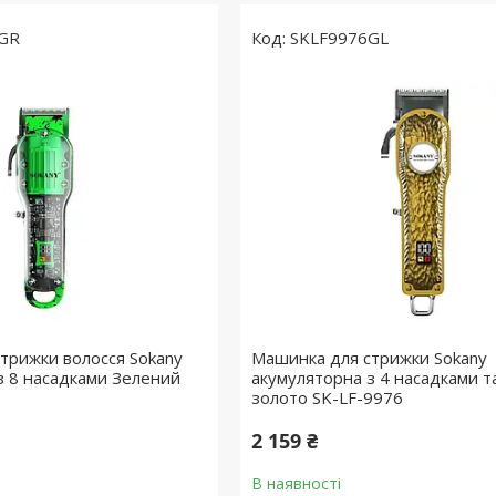
0GR
SKLF9976GL
трижки волосся Sokany
Машинка для стрижки Sokany
з 8 насадками Зелений
акумуляторна з 4 насадками т
золото SK-LF-9976
2 159 ₴
В наявності