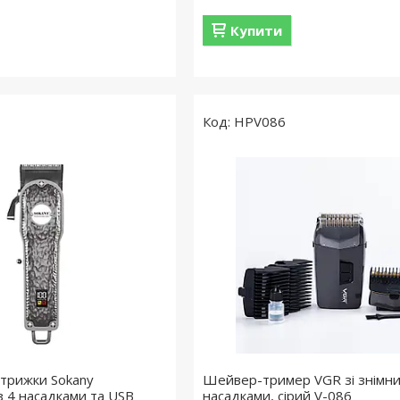
Купити
HPV086
трижки Sokany
Шейвер-тример VGR зі знімн
з 4 насадками та USB
насадками, сірий V-086