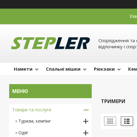
Ум
Спорядження та 
відпочинку і спор
Намети
Спальні мішки
Рюкзаки
Кем
ТРИМЕРИ
Товари та послуги
Туризм, кемпінг
Одяг