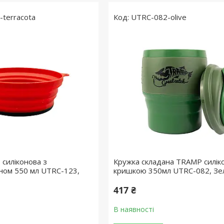
terracota
UTRC-082-olive
 силіконова з
Кружка складана TRAMP силік
ном 550 мл UTRC-123,
кришкою 350мл UTRC-082, Зе
417 ₴
В наявності