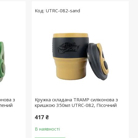
UTRC-082-sand
онова з
Кружка складана TRAMP силіконова з
лений
кришкою 350мл UTRC-082, Пісочний
417 ₴
В наявності