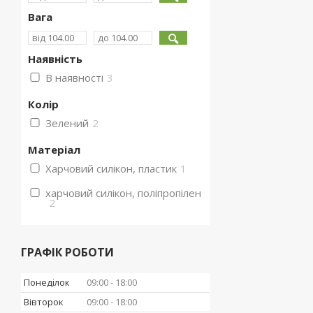
Вага
Наявність
В наявності
3
Колір
Зелений
2
Матеріал
Харчовий силікон, пластик
1
харчовий силікон, поліпропілен
2
ГРАФІК РОБОТИ
Понеділок
09:00
18:00
Вівторок
09:00
18:00