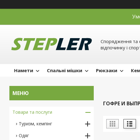
Ум
Спорядження та 
відпочинку і спор
Намети
Спальні мішки
Рюкзаки
Кем
ГОФРЕ И ВЫП
Товари та послуги
Туризм, кемпінг
Одяг