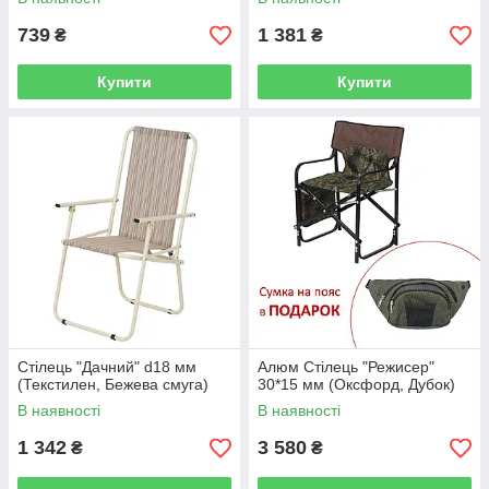
739
1 381
₴
₴
Купити
Купити
Стілець "Дачний" d18 мм
Алюм Стілець "Режисер"
(Текстилен, Бежева смуга)
30*15 мм (Оксфорд, Дубок)
В наявності
В наявності
1 342
3 580
₴
₴