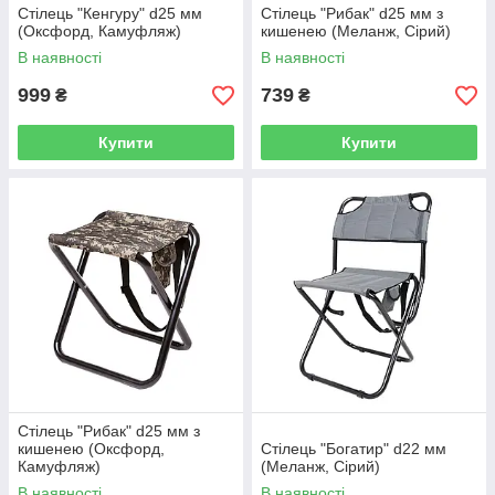
Стілець "Кенгуру" d25 мм
Стілець "Рибак" d25 мм з
(Оксфорд, Камуфляж)
кишенею (Меланж, Сірий)
В наявності
В наявності
999
739
₴
₴
Купити
Купити
Стілець "Рибак" d25 мм з
кишенею (Оксфорд,
Стілець "Богатир" d22 мм
Камуфляж)
(Меланж, Сірий)
В наявності
В наявності