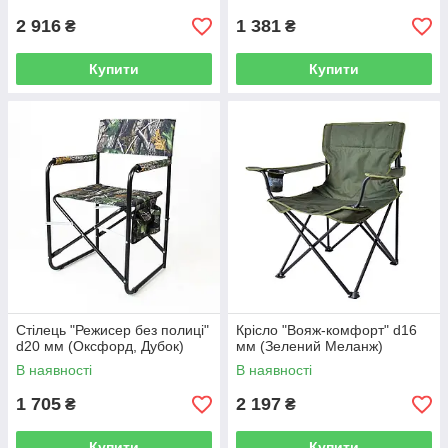
2 916
1 381
₴
₴
Купити
Купити
Стілець "Режисер без полиці"
Крісло "Вояж-комфорт" d16
d20 мм (Оксфорд, Дубок)
мм (Зелений Меланж)
В наявності
В наявності
1 705
2 197
₴
₴
Купити
Купити