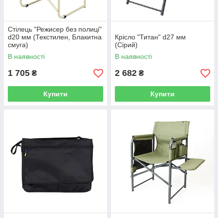
Стілець "Режисер без полиці"
d20 мм (Текстилен, Блакитна
Крісло "Титан" d27 мм
смуга)
(Сірий)
В наявності
В наявності
1 705
2 682
₴
₴
Купити
Купити