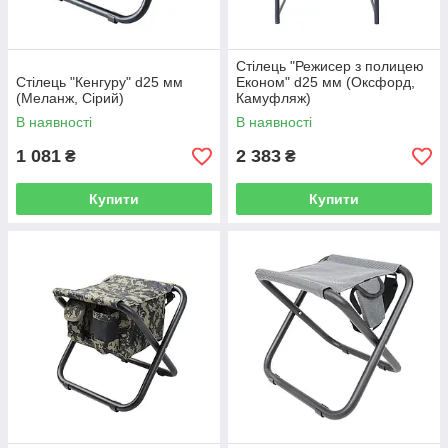
Стілець "Режисер з полицею
Стілець "Кенгуру" d25 мм
Економ" d25 мм (Оксфорд,
(Меланж, Сірий)
Камуфляж)
В наявності
В наявності
1 081
2 383
₴
₴
Купити
Купити