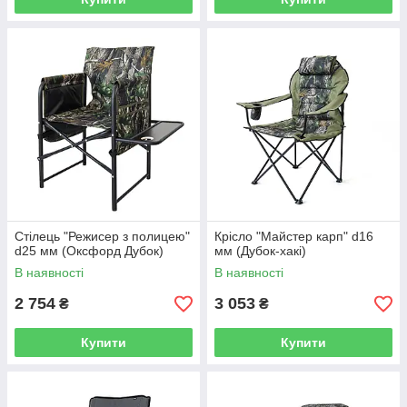
Стілець "Режисер з полицею"
Крісло "Майстер карп" d16
d25 мм (Оксфорд Дубок)
мм (Дубок-хакі)
В наявності
В наявності
2 754
3 053
₴
₴
Купити
Купити