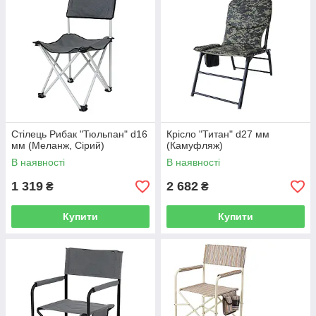
Стілець Рибак "Тюльпан" d16
Крісло "Титан" d27 мм
мм (Меланж, Сірий)
(Камуфляж)
В наявності
В наявності
1 319
2 682
₴
₴
Купити
Купити