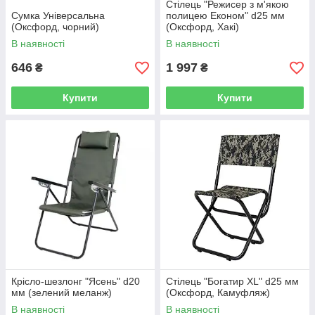
Стілець "Режисер з м'якою
Сумка Універсальна
полицею Економ" d25 мм
(Оксфорд, чорний)
(Оксфорд, Хакі)
В наявності
В наявності
646
1 997
₴
₴
Купити
Купити
Крісло-шезлонг "Ясень" d20
Стілець "Богатир XL" d25 мм
мм (зелений меланж)
(Оксфорд, Камуфляж)
В наявності
В наявності