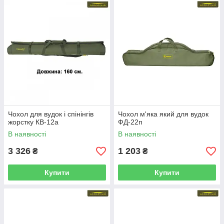
Чохол для вудок і спінінгів
Чохол м'яка який для вудок
жорстку КВ-12а
ФД-22п
В наявності
В наявності
3 326
1 203
₴
₴
Купити
Купити