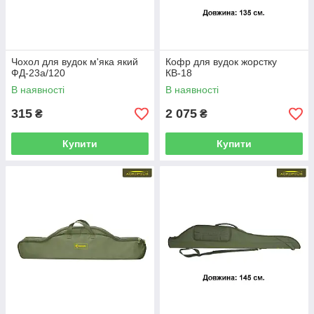
Чохол для вудок м'яка який
Кофр для вудок жорстку
ФД-23а/120
КВ-18
В наявності
В наявності
315
2 075
₴
₴
Купити
Купити