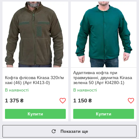
Адаптивна кофта при
Кофта флісова Kirasa 320г/м
травмуванні, двунитка Kirasa
хакі (46) (Арт KI413-0)
зелена 50 (Арт KI4280-1)
В наявності
В наявності
1 375
1 150
₴
₴
Купити
Купити
Показати ще