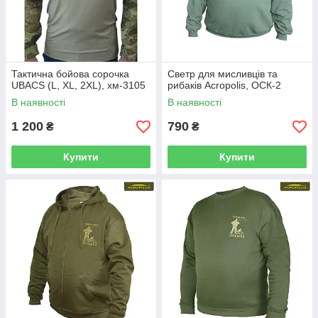
Тактична бойова сорочка
Светр для мисливців та
UBACS (L, XL, 2XL), хм-3105
рибаків Acropolis, ОСК-2
В наявності
В наявності
1 200
790
₴
₴
Купити
Купити