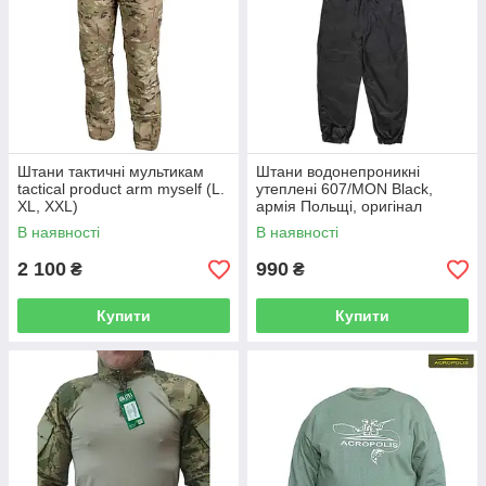
Штани тактичні мультикам
Штани водонепроникні
tactical product arm myself (L.
утеплені 607/MON Black,
XL, XXL)
армія Польщі, оригінал
В наявності
В наявності
2 100
990
₴
₴
Купити
Купити