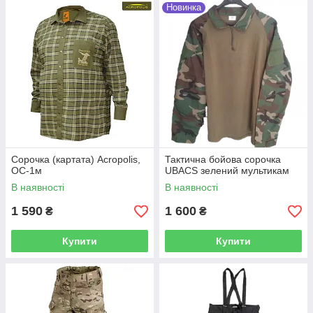
Новинка
Сорочка (картата) Acropolis,
Тактична бойова сорочка
ОС-1м
UBACS зелений мультикам
В наявності
В наявності
1 590
1 600
₴
₴
Купити
Купити