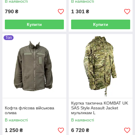
В наявності
В наявності
790
1 301
₴
₴
Купити
Купити
Топ
Куртка тактична KOMBAT UK
Кофта флісова військова
SAS Style Assault Jacket
олива
мультикам L
В наявності
В наявності
1 250
6 720
₴
₴