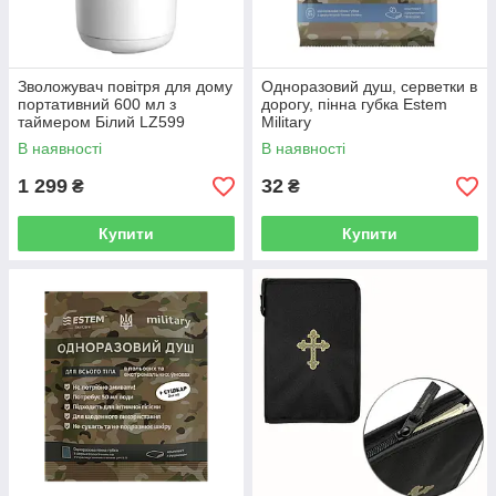
Зволожувач повітря для дому
Одноразовий душ, серветки в
портативний 600 мл з
дорогу, пінна губка Estem
таймером Білий LZ599
Military
В наявності
В наявності
1 299
32
₴
₴
Купити
Купити