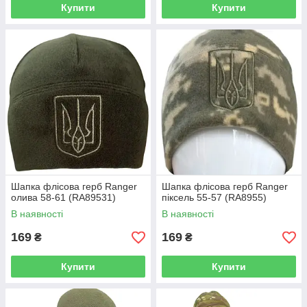
Купити
Купити
Шапка флісова герб Ranger
Шапка флісова герб Ranger
олива 58-61 (RA89531)
піксель 55-57 (RA8955)
В наявності
В наявності
169
169
₴
₴
Купити
Купити