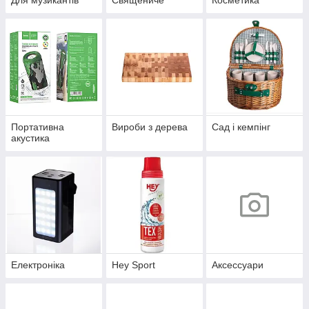
Для музикантів
Священиче
Косметика
Портативна
Вироби з дерева
Сад і кемпінг
акустика
Електроніка
Hey Sport
Аксессуари