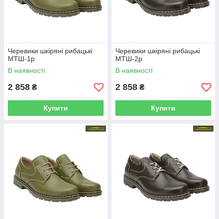
Черевики шкіряні рибацькі
Черевики шкіряні рибацькі
МТШ-1р
МТШ-2р
В наявності
В наявності
2 858
2 858
₴
₴
Купити
Купити