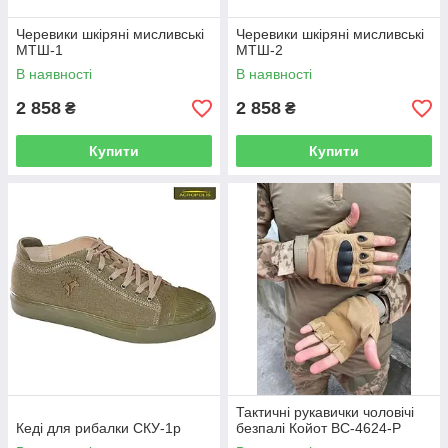
Черевики шкіряні мисливські
Черевики шкіряні мисливські
МТШ-1
МТШ-2
В наявності
В наявності
2 858
2 858
₴
₴
Купити
Купити
Тактичні рукавички чоловічі
Кеді для рибалки СКУ-1р
безпалі Койот BC-4624-P