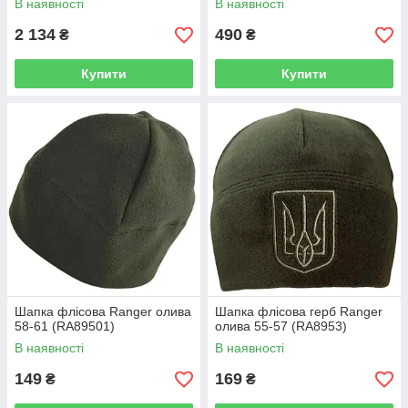
В наявності
В наявності
2 134
490
₴
₴
Купити
Купити
Шапка флісова Ranger олива
Шапка флісова герб Ranger
58-61 (RA89501)
олива 55-57 (RA8953)
В наявності
В наявності
149
169
₴
₴