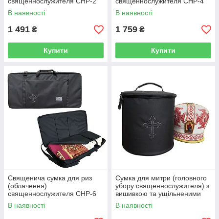
священнослужителя СНР-2
священнослужителя СНР-4
В наявності
В наявності
1 491
1 759
₴
₴
Купити
Купити
Священича сумка для риз
Сумка для митри (головного
(облачення)
убору священнослужителя) з
священнослужителя СНР-6
вишивкою та ущільненими
стінками СНМ-2
В наявності
В наявності