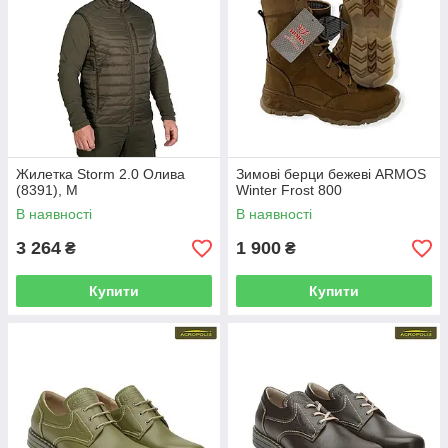
Жилетка Storm 2.0 Олива
Зимові берци бежеві ARMOS
(8391), M
Winter Frost 800
В наявності
В наявності
3 264
1 900
₴
₴
Купити
Купити