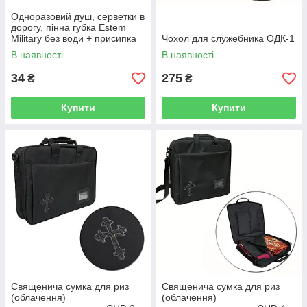
Одноразовий душ, серветки в
дорогу, пінна губка Estem
Military без води + присипка
Чохол для служебника ОДК-1
Сушкар
В наявності
В наявності
34
275
₴
₴
Купити
Купити
Священича сумка для риз
Священича сумка для риз
(облачення)
(облачення)